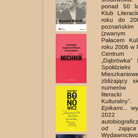
ponad 50 la
Klub Literac
roku do 20
poznańsk
(zwanym 
Pałacem Kul
roku 2006 w 
Centrum 
„Dąbrówka” P
Spółdzielni
Mieszkaniowe
zbli­żający 
numerów k
literacki 
Kulturaln
Epikami...
wyd
2022 o
autobiograf
od zająca
Wydawnictwo