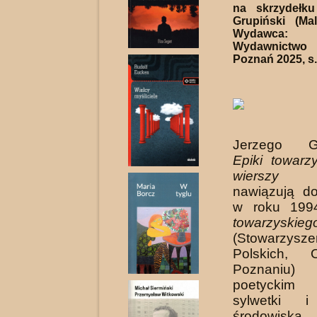
na skrzydełk
Grupiński (Ma
Wydawca:
Wydawnictw
Poznań 2025, s.
Jerzego Gr
Epiki towarzy
wierszy o
nawiązują d
w roku 19
towarzyskieg
(Stowarzysze
Polskich, 
Poznaniu)
poetycki
sylwetki i
środowiska