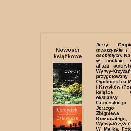
Jerzy Grup
Nowości
towarzyskie i 
osobistych.
Na 
książkowe
w aneksie w
afisza autors
Wyrwy-Krzyżań
przygotow
Ogólnopolski 
i Krytyków (Po
książce wy
ekslibris
Grupińskiego
Jerzego Pi
Zbigniewa
Kresowatego
Wyrwy-Krzyżań
W. Malika. Foto