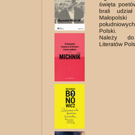
święta poetó
brali udzia
Małopo
południowy
Polski.
Należy do
Literatów Pols