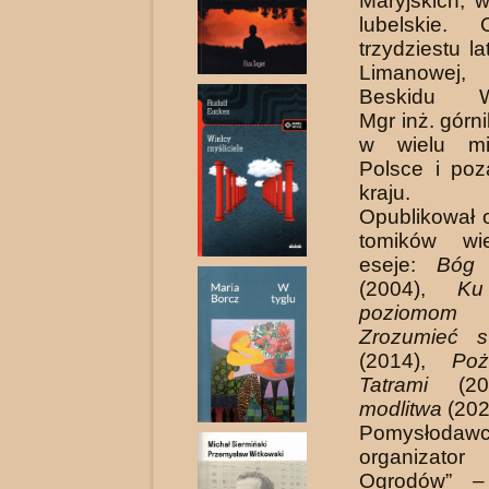
Maryjskich, 
lubelskie.
trzydziestu l
Limanowej
Beskidu W
Mgr inż. górn
w wielu mi
Polsce i poz
kraju.
Opublikował 
tomików wi
eseje:
Bóg 
(2004),
Ku
poziomom
(
Zrozumieć s
(2014),
Poż
Tatrami
(20
modlitwa
(202
Pomysło
organizator 
Ogrodów” –