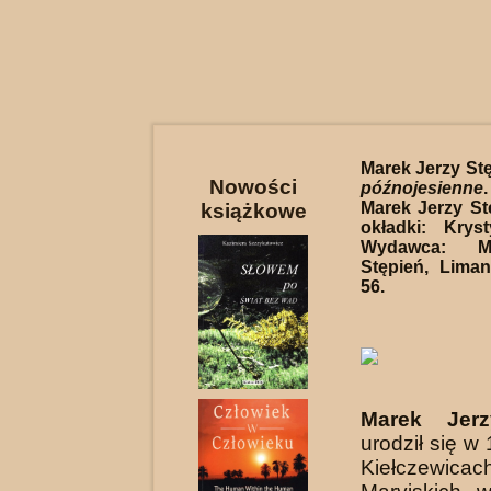
Marek Jerzy St
Nowości
późnojesienne
Marek Jerzy Stę
książkowe
okładki: Krys
Wydawca: M
Stępień, Lima
56.
Marek Jerz
urodził się w
Kiełczewicac