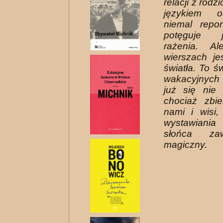
relacji z rodz
językiem o
niemal repor
potęguje 
rażenia. A
wierszach je
światła. To św
wakacyjnych
już się nie 
chociaż zbi
nami i wisi
wystawiania
słońca za
magiczny.