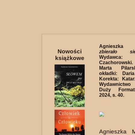
Agnieszka M
Nowości
zbierało s
Wydawca
książkowe
Czachorowski
Marta Pilars
okładki: Dar
Korekta: Kata
Wydawnictw
Duży Format
2024, s. 40.
Agnieszka M