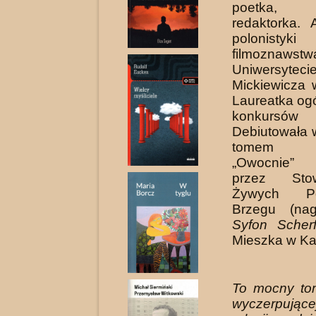
poetka, pr
redaktorka. 
poloni
filmozna
Uniwersyteci
Mickie­wicza
Laureatka og
konkursów p
Debiutowała 
tomem po
„Owocnie”
przez Stow
Żywych P
Brzegu (n
Syfon Scher
Mieszka w Ka
To mocny tom
wyczerpują