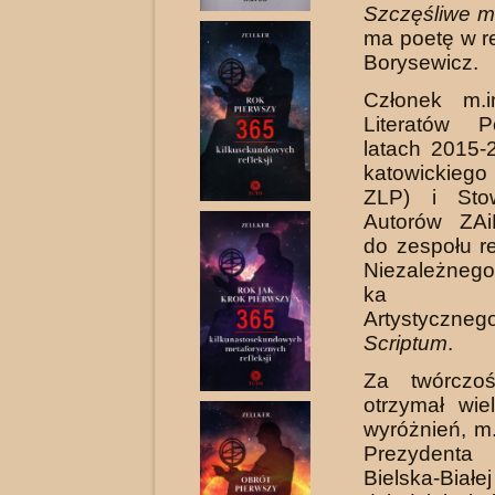
Szczęśliwe m
ma poetę w r
Borysewicz.
Członek m.i
Literatów P
latach 2015-
katowickieg
ZLP) i Stow
Autorów ZAi
do zespołu r
Niezależnego
ka Lit
Artystyc
Scriptum
.
Za twórczoś
otrzymał wie
wyróżnień, m
Prezydent
Bielska-