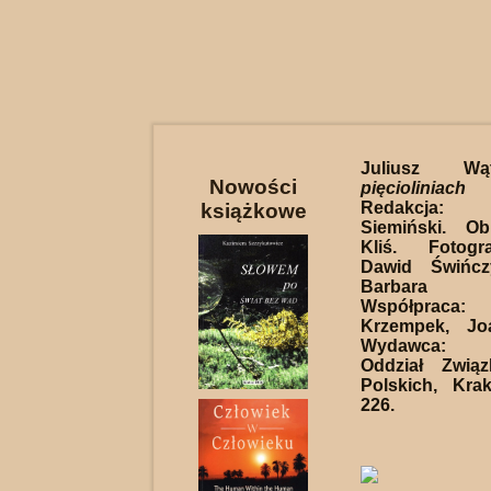
Juliusz W
Nowości
pięciolin
Redakcja:
książkowe
Siemiński. Ob
Kliś. Fotogr
Dawid Świńcz
Barbara S
Współprac
Krzempek, Jo
Wydawca: 
Oddział Związ
Polskich, Kra
226.