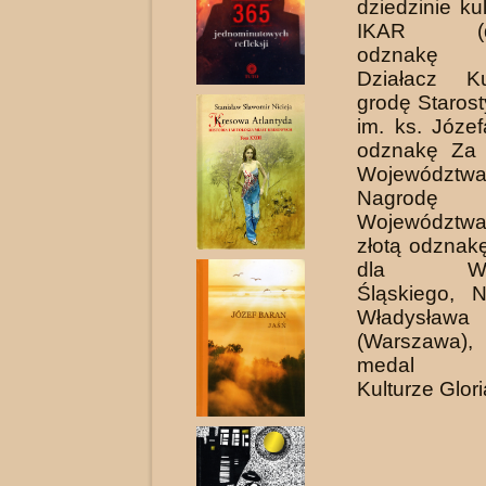
dziedzinie kul
IKAR (dwu
odznakę Z
Działacz Ku
grodę Starost
im. ks. Józe
odznakę Za Z
Województwa 
Nagrodę M
Wojewódz­twa
złotą odznak
dla Woje
Śląskiego, 
Władysław
(Warszawa)
medal Za
Kulturze Gloria