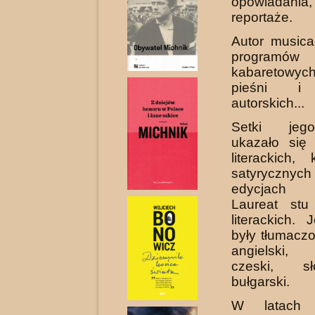
opowiadania,
reportaże.
Autor musical
programów
kabaretowyc
pieśni i 
autorskich...
Setki jeg
ukazało się
literackich, k
satyrycz
edycjach z
Laureat stu
literackich.
były tłumacz
angielski, 
czeski, s
bułgarski.
W latach 