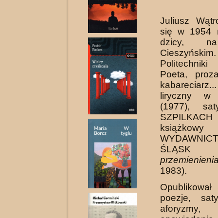
Juliusz Wątr
się w 1954 
dzicy, n
Cieszyńskim.
Politechnik
Poeta, proza
kabareciarz
liryczny 
(1977), sat
SZPILKACH
książ
WYDAWNICT
ŚLĄSK
przemienieni
1983).
Opublikował 
poezje, saty
aforyzmy, 