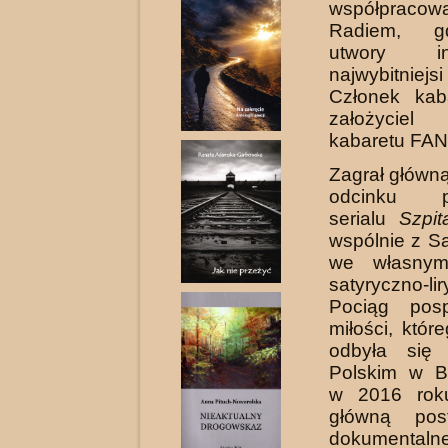
współpracowa
Radiem, g
utwory inte
najwybitniej
Członek ka­
założycie
kabaretu FAN
Zagrał główną
odcinku po
serialu
Szpit
wspólnie z S
we własnym
satyryczno-li
Pociąg pos
miłości, któr
odbyła się
Polskim w Bi
w 2016 roku
główną post
dokumentaln