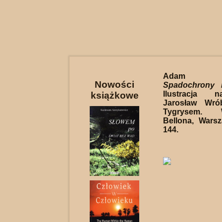
Adam W
Nowości
Spadochrony 
Ilustracja 
książkowe
Jarosław Wró
Tygrysem. W
Bellona, Wars
144.