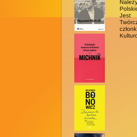
Należ
Polski
Jest 
Twórc
człon
Kultur