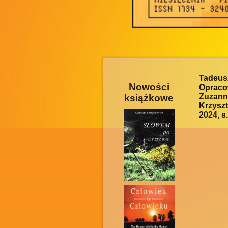
Tadeu
Nowości
Opracow
Zuzann
książkowe
Krzysz
2024, s.