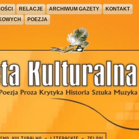
OŚCI
RELACJE
ARCHIWUM GAZETY
KONTAKT
ŻKOWYCH
POEZJA