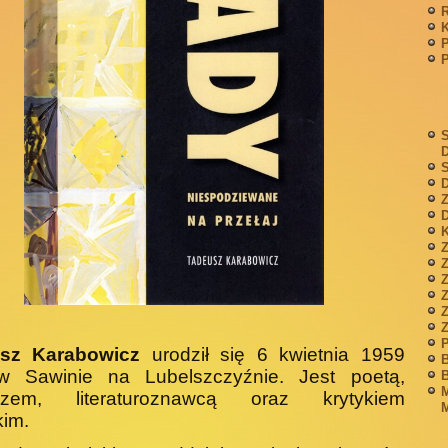
P
S
S
D
Z
D
K
Z
Z
P
sz Karabowicz
urodził się 6 kwietnia 1959
B
w Sawinie na Lubelszczyźnie. Jest poetą,
B
M
czem, literaturoznawcą oraz krytykiem
M
kim.