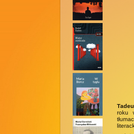
Tadeu
roku 
tłuma
literac