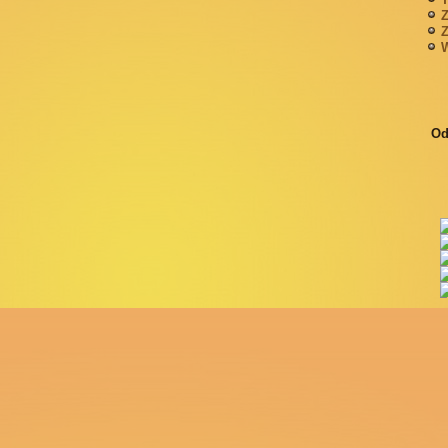
Z
Z
W
Od