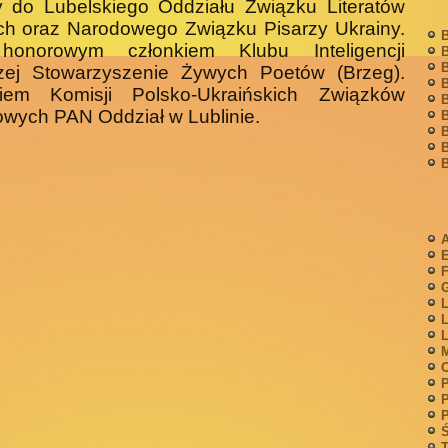
y do Lubelskiego Oddziału Związku Literatów
ch oraz Narodowego Związku Pisarzy Ukrainy.
B
honorowym członkiem Klubu Inteligencji
B
B
zej Stowarzyszenie Żywych Poetów (Brzeg).
B
kiem Komisji Polsko-Ukraińskich Związków
B
owych PAN Oddział w Lublinie.
B
B
B
B
A
F
G
L
L
L
M
P
P
P
Ś
T