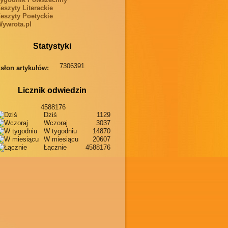
eszyty Literackie
eszyty Poetyckie
ywrota.pl
Statystyki
7306391
słon artykułów:
Licznik odwiedzin
4588176
Dziś
1129
Wczoraj
3037
W tygodniu
14870
W miesiącu
20607
Łącznie
4588176