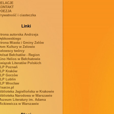
RELACJE
KONTAKT
POEZJA
rywatność i ciasteczka
Linki
trona autorska Andrzeja
Dębkowskiego
trona Miasta i Gminy Zelów
om Kultury w Zelowie
elowscy twórcy
olsat Bełchatów - Region
ino Helios w Bełchatowie
wiązek Literatów Polskich
ZLP Poznań
ZLP Kraków
ZLP Gorzów
LP Lublin
ZLP Wrocław
isarze.pl
iblioteka Jagiellońska w Krakowie
iblioteka Narodowa w Warszawie
uzeum Literatury im. Adama
ickiewicza w Warszawie