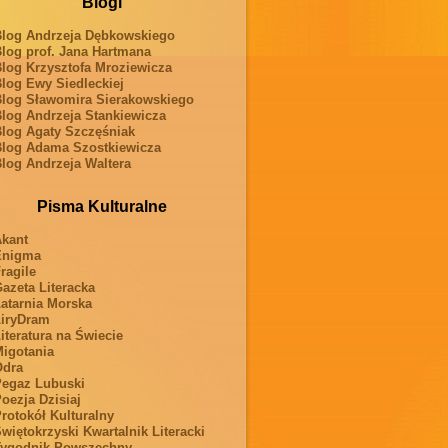
Blogi
log Andrzeja Dębkowskiego
log prof. Jana Hartmana
log Krzysztofa Mroziewicza
log Ewy Siedleckiej
log Sławomira Sierakowskiego
log Andrzeja Stankiewicza
log Agaty Szczęśniak
log Adama Szostkiewicza
log Andrzeja Waltera
Pisma Kulturalne
kant
Enigma
ragile
azeta Literacka
atarnia Morska
iryDram
iteratura na Świecie
igotania
Odra
egaz Lubuski
oezja Dzisiaj
rotokół Kulturalny
więtokrzyski Kwartalnik Literacki
ygodnik Powszechny