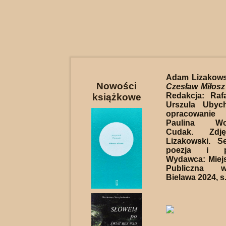
Adam Lizakows
Nowości
Czesław Miłosz
Redakcja: Rafa
książkowe
Urszula Ubyc
opracowanie
Paulina Woj
Cudak. Zdj
Lizakowski. S
poezja i p
Wydawca: Miejs
Publiczna w
Bielawa 2024, s