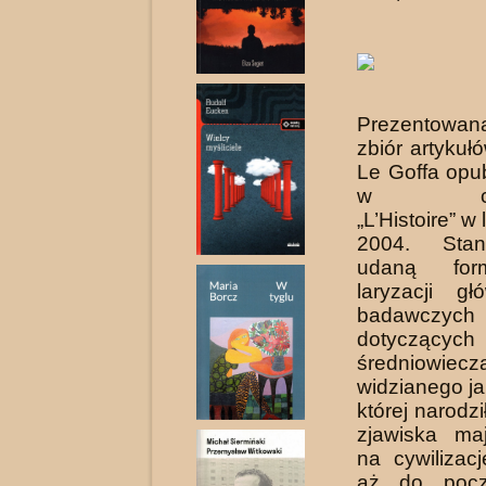
Prezentowana
zbiór artyku
Le Goffa opu
w czas
„L’Histoire” w
2004. Sta
udaną for
laryzacji g
badawczyc
dotyczących
średniowiecz
widzianego j
której narodzi
zjawiska ma
na cywilizacj
aż do pocz