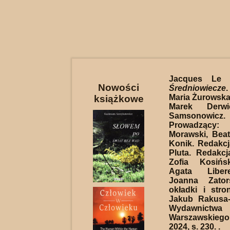
Jacques Le 
Nowości
Średniowiecze
Maria Żurowska
książkowe
Marek Derwi
Samsonowicz
Prowadząc
Morawski, Bea
Konik. Redakc
Pluta. Redakcj
Zofia Kosińs
Agata Liber
Joanna Zator
okładki i stro
Jakub Rakusa-
Wydawnictwa 
Warszawskieg
2024, s. 230. .