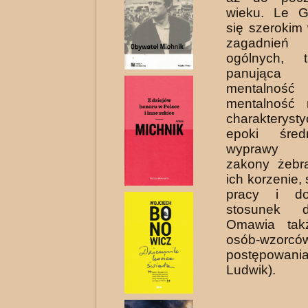
wieku. Le G
się szerokim
zagadnień
ogólnych, t
panująca i
mentalno
mentalność 
charakteryst
epoki średn
wyprawy k
zakony żebra
ich korzenie,
pracy i do
stosunek d
Omawia takż
osób-wzorcó
postępowania
Ludwik).