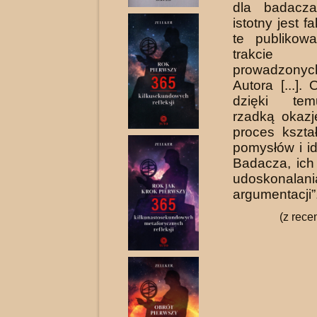
dla badacza
istotny jest fa
te pub­liko
trakci
prowadzon
Autora [...].
dzięki te
rzadką okaz
proces kszta
pomysłów i id
Badacza, ich 
udoskonalani
argumentacji”
(z rece