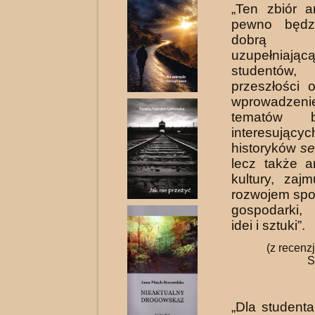
„Ten zbiór a
pewno będzi
dobrą 
uzupełniaj
studentów, 
przeszłości o
wprowadzeni
tematów b
interesujący
historyków
se
lecz także a
kultury, zaj
rozwojem spo
gospodarki,
idei i sztuki”.
(z recenzj
S
„Dla studenta