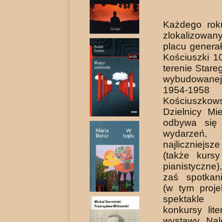
Każdego rok
zlokalizow
placu genera
Koś­ciuszki 1
terenie Stare
wybudowane
1954-1958
Kościuszkows
Dzielnicy Mi
odbywa się
wydarzeń, 
najliczniejsz
(także kurs
pianistyczne)
zaś spotkani
(w tym proje
spektakle 
konkur­sy lit
wystawy. Nal