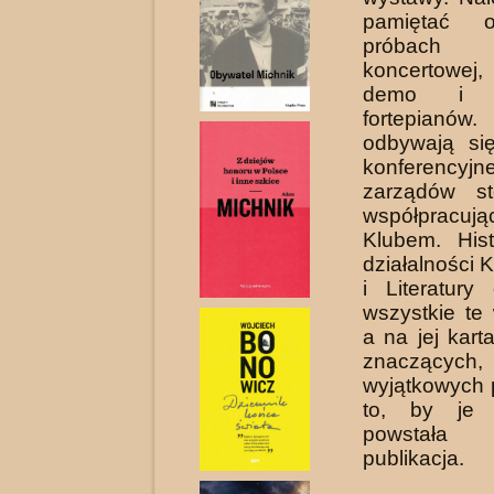
pamiętać o
próbach
koncertowej,
demo i st
fortepianó
odbywają się
konferencyjne
zarządów st
współpracu
Klubem. Hist
działalności 
i Literatury
wszystkie te
a na jej kart
znaczących,
wyjątkowych 
to, by je u
powstała 
publikacja.