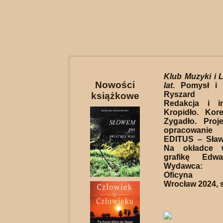
Klub Muzyki i L
Nowości
lat
. Pomysł i 
Ryszard Sł
książkowe
Redakcja i i
Kropidło. Kore
Zygadło. Proj
opracowanie
EDITUS – Sław
Na okładce w
grafikę Edwa
Wydawca: 
Oficyna Wy
Wrocław 2024, s