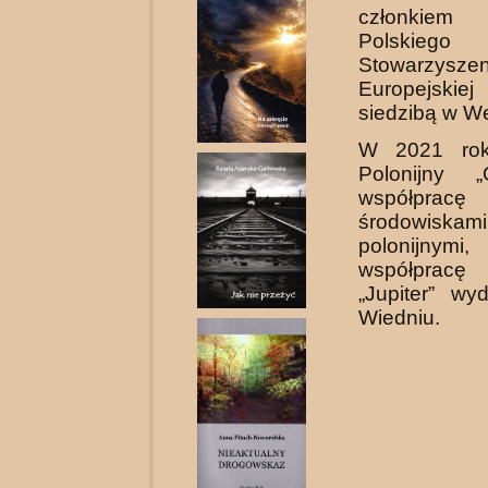
członkiem
Polskiego 
Stowarzysze
Europejski
siedzibą w We
W 2021 rok
Polonijny 
współp
środowiskami
polonijnymi
współpracę
„Jupiter” w
Wiedniu.