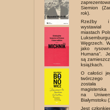
zaprezento
Siemion (Z
rok).
Rzeźby i
wystawiał
miastach Polsk
Luksembu
Węgrzech. W
jako rysow
Humana”. Je
są zamieszcz
książ­kach.
O całości j
twórczego
została
magisterska
na Uniwer
Białymstoku (
Jest członki