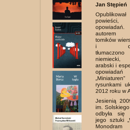
Jan Stępień
Opublikow
powieści
opowiadań. 
autorem k
tomików wier
i opow
tłumaczono
niemiecki, 
arabski i esp
opowia
„Miniature
rysunkami u
2012 roku w Au
Jesienią 200
im. Solskieg
odbyła się 
jego sztuki 
Monodram