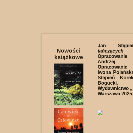
Jan Stęp
Nowości
tańczący
Opracowanie 
książkowe
Andrzej 
Opracowanie
Iwona Polańska.
Stępień. Kore
Bogucki. 
Wydawnictwo „K
Warszawa 2025, 