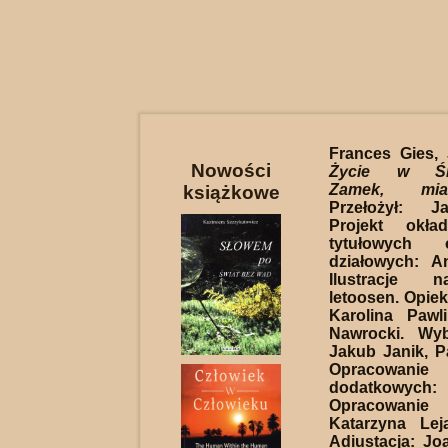
Frances Gies,
Nowości
Życie w Śre
Zamek, mia
książkowe
Przełożył: J
Projekt okła
tytułowych 
działowych: A
Ilustracje 
letoosen. Opiek
Karolina Pawli
Nawrocki. Wybó
Jakub Janik, 
Opracowan
dodatkowych: 
Opracowanie 
Katarzyna Lej
Adiustacja: J