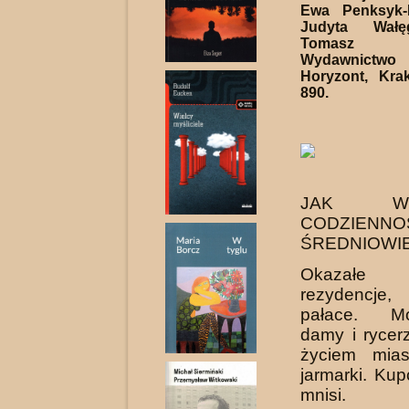
Ewa Penksyk-
Judyta Wałę
Tomasz 
Wydawnic
Horyzont, Kra
890.
JAK WY
CODZIE
ŚREDNIOWI
Okazałe
rezydencj
pałace. Mo
damy i rycer
życiem mias
jarmarki. Kup
mnisi.