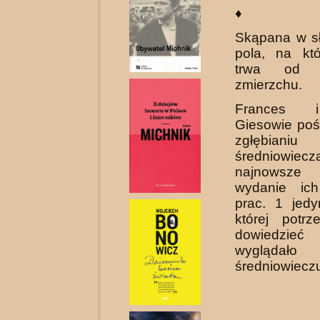
♦
Skąpana w sł
pola, na kt
trwa od 
zmierzchu.
Frances 
Giesowie pośw
zgłębianiu
średniowi
najnowsze
wydanie ich
prac. 1 jedy
której potrz
dowiedzieć
wyglądało
średniowiecz