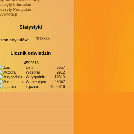
eszyty Literackie
eszyty Poetyckie
ywrota.pl
Statystyki
7313375
słon artykułów:
Licznik odwiedzin
4592616
Dziś
2657
Wczoraj
2912
W tygodniu
19310
W miesiącu
25047
Łącznie
4592616