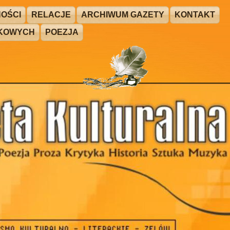
OŚCI
RELACJE
ARCHIWUM GAZETY
KONTAKT
ŻKOWYCH
POEZJA