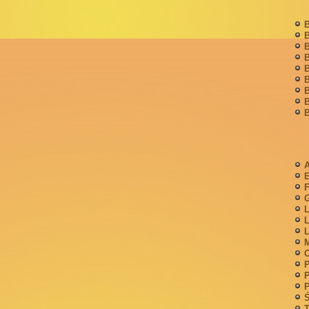
B
B
B
B
B
B
B
B
B
A
F
G
L
L
L
M
P
P
P
Ś
T