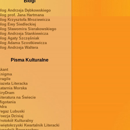
Blogi
log Andrzeja Dębkowskiego
log prof. Jana Hartmana
log Krzysztofa Mroziewicza
log Ewy Siedleckiej
log Sławomira Sierakowskiego
log Andrzeja Stankiewicza
log Agaty Szczęśniak
log Adama Szostkiewicza
log Andrzeja Waltera
Pisma Kulturalne
kant
Enigma
ragile
azeta Literacka
atarnia Morska
iryDram
iteratura na Świecie
igotania
Odra
egaz Lubuski
oezja Dzisiaj
rotokół Kulturalny
więtokrzyski Kwartalnik Literacki
ygodnik Powszechny