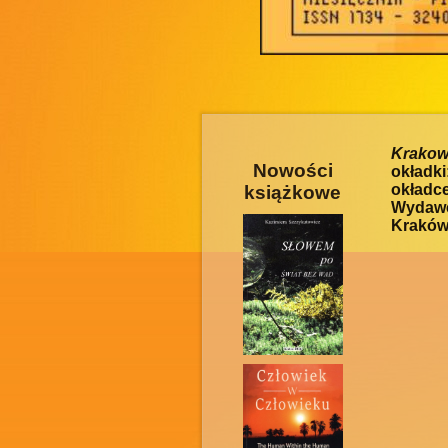
Krakow
Nowości
okładki
okładc
książkowe
Wydawc
Kraków 