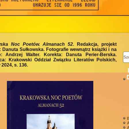
ska Noc Poetów. Almanach 52
. Redakcja, projekt
: Danuta Sułkowska. Fotografie wewnątrz książki i na
e: Andrzej Walter. Korekta: Danuta Perier-Berska.
a: Krakowski Oddział Związku Literatów Polskich,
2024, s. 136.