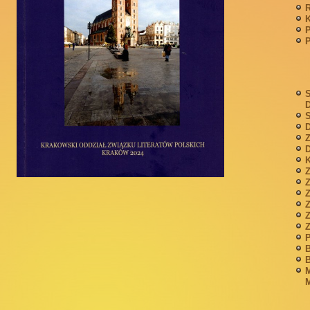
P
S
S
D
Z
D
K
Z
Z
P
B
B
M
M