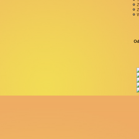
Z
Z
W
Od