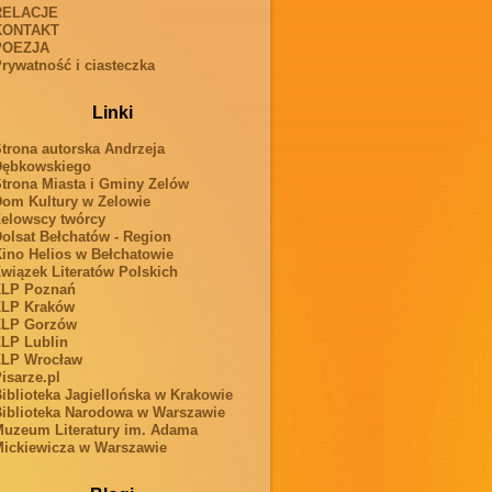
RELACJE
KONTAKT
POEZJA
rywatność i ciasteczka
Linki
trona autorska Andrzeja
Dębkowskiego
trona Miasta i Gminy Zelów
om Kultury w Zelowie
elowscy twórcy
olsat Bełchatów - Region
ino Helios w Bełchatowie
wiązek Literatów Polskich
ZLP Poznań
ZLP Kraków
ZLP Gorzów
LP Lublin
ZLP Wrocław
isarze.pl
iblioteka Jagiellońska w Krakowie
iblioteka Narodowa w Warszawie
uzeum Literatury im. Adama
ickiewicza w Warszawie