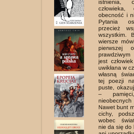
istnienia,
człowieka,
obecność i n
Pytania os
przecież w
wszystkim. 
wiersze mów
pierwszej o
prawdziwym
jest człowiek
uwikłana w cza
własną świ
tej poezji n
puste, okazu
– pamięci
nieobecnyc
Nawet bunt m
cichy, pods
wobec świat
nie da się do
ani uporządk