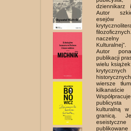
dziennikarz
Autor szk
esejów
krytycznoli
filozoficzny
naczelny
Kulturalnej”.
Autor pona
publikacji pr
wielu książek
krytyc
historyczn
wiersze tłu
kilkanaści
Współprac
publicyst
kulturalną w
granicą. J
eseistyc
publikowan