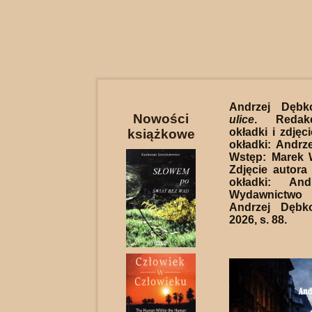
Andrzej Dębk
Nowości
ulice
. Redakc
okładki i zdjęci
książkowe
okładki: Andrz
Wstęp: Marek 
Zdjęcie autora 
okładki: And
Wydawnictwo
Andrzej Dębk
2026, s. 88.