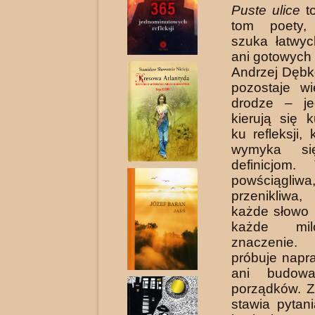
Puste ulice
to
tom poety,
szuka łatwy
ani gotowych
Andrzej Dębk
pozostaje wi
drodze – je
kierują się 
ku refleksji,
wymyka si
definicjom.
powściągliwa
przenikliwa
każde słowo
każde mil
znaczenie.
próbuje napr
ani budow
porządków. Z
stawia pytan