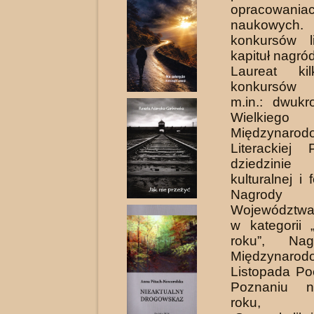
opracowania
naukowych. 
konkursów li
kapituł nagród
Laureat kilk
konkursów l
m.in.: dwukr
Wielkieg
Międzynarodo
Literackiej
dziedzinie p
kulturalnej i f
Nagrody M
Województwa
w kategorii 
roku”, Na
Międzynarod
Listopada Po
Poznaniu n
roku, 