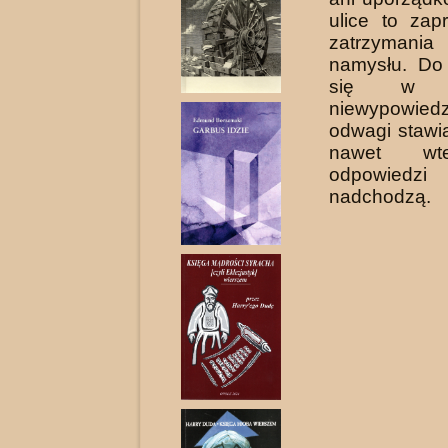
ulice to zap
zatrzyman
namysłu. Do
się w 
niewypowie
odwagi stawi
nawet wt
odpowie
nadchodzą.