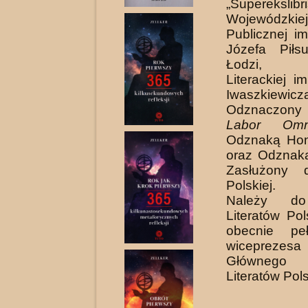
„Superekslibr
Wojewódzkiej
Publicznej i
Józefa Piłs
Łodzi, 
Literackiej i
Iwaszkiewicz
Odznaczon
Labor Omn
Odznaką Ho
oraz Odznak
Zasłużony d
Polskiej.
Należy do
Literatów Pol
obecnie peł
wiceprezes
Głównego
Literatów Pol