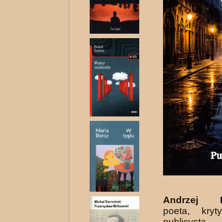
Andrzej D
poeta, kryty
publicysta