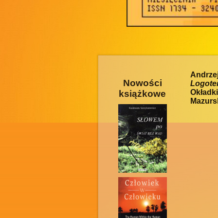
Andrz
Nowości
Logote
Okładki
książkowe
Mazursk