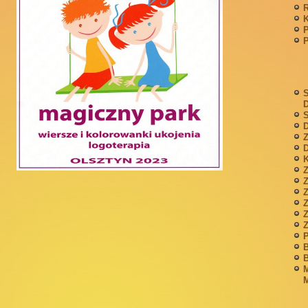
P
S
S
D
Z
D
K
Z
Z
P
B
B
M
M