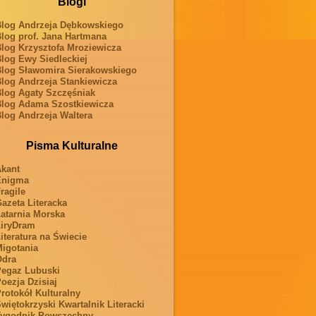
Blogi
log Andrzeja Dębkowskiego
log prof. Jana Hartmana
log Krzysztofa Mroziewicza
log Ewy Siedleckiej
log Sławomira Sierakowskiego
log Andrzeja Stankiewicza
log Agaty Szczęśniak
log Adama Szostkiewicza
log Andrzeja Waltera
Pisma Kulturalne
kant
Enigma
ragile
azeta Literacka
atarnia Morska
iryDram
iteratura na Świecie
igotania
Odra
egaz Lubuski
oezja Dzisiaj
rotokół Kulturalny
więtokrzyski Kwartalnik Literacki
ygodnik Powszechny