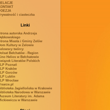
RELACJE
KONTAKT
POEZJA
rywatność i ciasteczka
Linki
trona autorska Andrzeja
Dębkowskiego
trona Miasta i Gminy Zelów
om Kultury w Zelowie
elowscy twórcy
olsat Bełchatów - Region
ino Helios w Bełchatowie
wiązek Literatów Polskich
ZLP Poznań
ZLP Kraków
ZLP Gorzów
LP Lublin
ZLP Wrocław
isarze.pl
iblioteka Jagiellońska w Krakowie
iblioteka Narodowa w Warszawie
uzeum Literatury im. Adama
ickiewicza w Warszawie