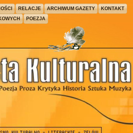
OŚCI
RELACJE
ARCHIWUM GAZETY
KONTAKT
ŻKOWYCH
POEZJA