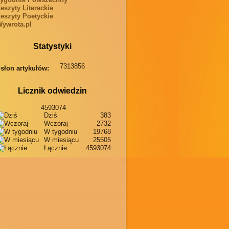
eszyty Literackie
eszyty Poetyckie
ywrota.pl
Statystyki
7313856
słon artykułów:
Licznik odwiedzin
4593074
Dziś
383
Wczoraj
2732
W tygodniu
19768
W miesiącu
25505
Łącznie
4593074