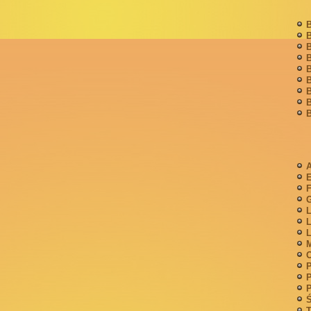
B
B
B
B
B
B
B
B
B
A
F
G
L
L
L
M
P
P
P
Ś
T