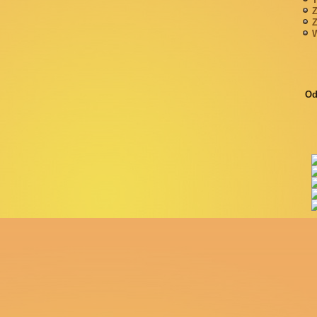
Z
Z
W
Od