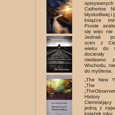
opisywany
Catherine N
błyskotliwej i
książce min
Proste anal
się więc nie
Jednak pod
scen z Cie
wieku do t
docierał
niedawno z
Wschodu, nie
do myślenia.
„The New Yo
„The Spe
„TheObserve
History
Ciemniejąc
jedną z najw
książek roku.