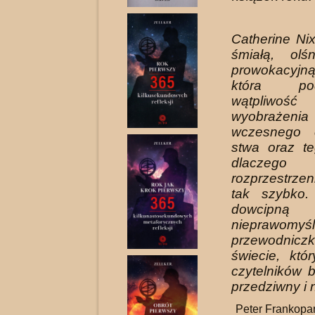
Catherine Ni
śmiałą, olś
prowokacyjn
która p
wątpliwość
wyobrażeni
wczesnego c
stwa oraz te
dlacz
rozprzestrze
tak szybko.
dowci
nieprawomyś
przewodn
świecie, któ
czytel­ników 
przedziwny i 
Peter Frankopan