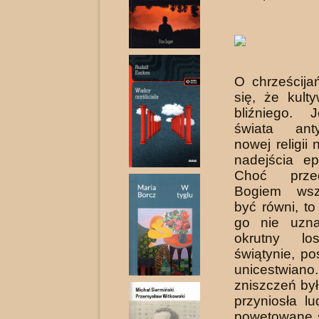
O chrześcija
się, że kult
bliźniego. 
świata ant
nowej religii
nadejścia ep
Choć prz
Bogiem wsz
być równi, to
go nie uznal
okrutny l
świątynie, po
unice­stwiano
zniszczeń by
przyniosła lu
powetowane s