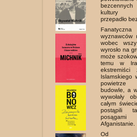
bezcennych
kultury st
przepadło be
Fanatyczn
wyznawców n
wobec wszys
wyrosło na gr
może szokowa
temu w Ira
ekstremiści
Islamskiego 
powietrze
budowle, a w
wywołały ob
całym świeci
postąpili t
posągami
Afganistanie.
Od wy