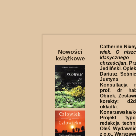
Catherine Nixe
Nowości
wiek. O niszc
klasyczne
książkowe
chrześcijan
. Pr
Jedliński. Opie
Dariusz Sośnic
Justyna Te
Konsultacja m
prof. dr hab
Obirek. Zestawi
korekty: d2d
okładki
Konarzewska/ko
Projekt typo
redakcja techn
Oleś. Wydawnict
z o.o., Warszawa