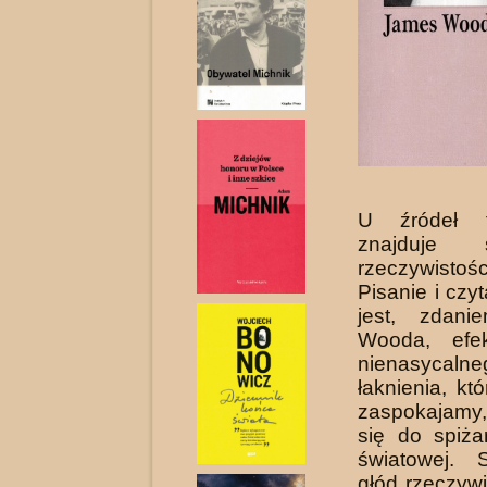
U źródeł t
znajduje 
rzeczywistości
Pisanie i czy
jest, zdan
Wooda, efe
nienasycalne
łaknienia, kt
zaspokajamy,
się do spiżar
światowej. 
głód rzeczywi