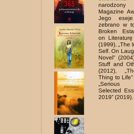
narodzony
Magazine Aw
Jego eseje
zebrano w t
Broken Esta
on Literaturę
(1999), „The 
Self. On Laug
Novel” (2004
Stuff and Ot
(2012), „T
Thing to Life
„Serious 
Selected Ess
2019” (2019).