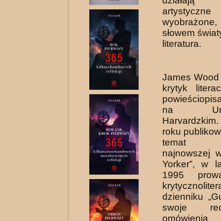
działają 
artystyc
wyobrażone,
słowem światy
literatura.
James Wood (
krytyk litera
powieściopisa
na Uniwe
Harvardzki
roku publikow
temat li
najnowszej 
Yorker”, w l
1995 prowa
krytycznol
dzienniku „G
swoje re
omówieni