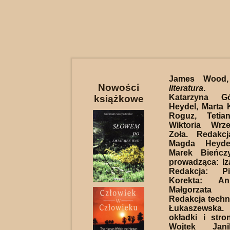
James Woo
Nowości
literatura
. P
Katarzyna G
książkowe
Heydel, Marta K
Roguz, Tetian
Wiktoria Wrze
Zoła. Redakcj
Magda Heydel
Marek Bieńcz
prowadząca: Iz
Redakcja: Pi
Korekta: A
Małgorzata
Redakcja techn
Łukaszewsk
okładki i stro
Wojtek Jan