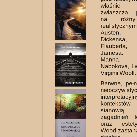
właśnie f
zwłaszcza p
na różny
realistycz
Austen, 
Dickensa, 
Flauberta,
Jamesa, 
Manna, V
Nabokova, Lw
Virginii Woolf.
Barwne, peł
nieoczywisty
interpreta­cyj
kontekst
stanowią
zagadnień f
oraz estety
Wood zastana