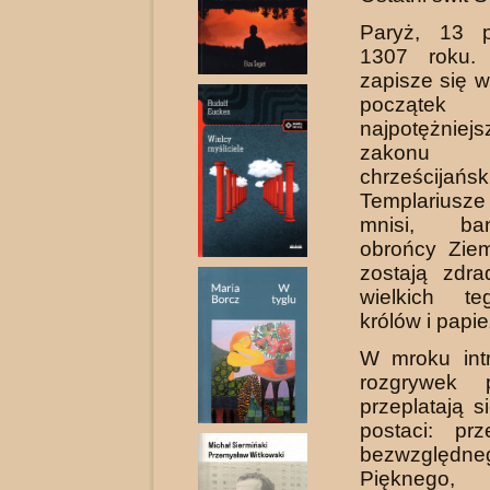
Paryż, 13 p
1307 roku.
zapisze się w 
począte
najpotężniej
zakonu
chrześcijańsk
Templariusze
mnisi, ba
obrońcy Ziem
zostają zdra
wielkich te
królów i papie
W mroku intr
rozgrywek p
przeplatają s
postaci: prz
bezwzględn
Pięknego, 