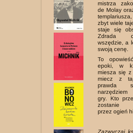
mistrza zak
de Molay ora
templariusza
zbyt wiele taj
staje się ob
Zdrada c
wszędzie, a 
swoją cenę.
To opowieś
epoki, w kt
miesza się z
miecz z ta
prawda s
narzędziem 
gry. Kto prz
zostanie p
przez ogień hi
Zazwyczaj ks