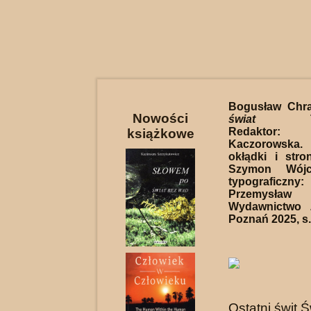
Bogusław Chr
Nowości
świat Tem
Redaktor:
książkowe
Kaczorowsk
okłądki i stro
Szymon Wójci
typograficzn
Przemysł
Wydawnictwo 
Poznań 2025, s.
Ostatni świt Ś