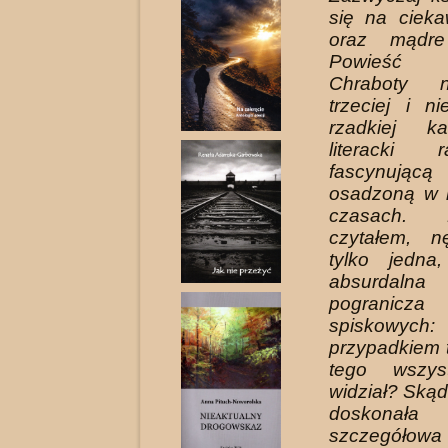
się na ciek
oraz mądre
Powieść B
Chraboty 
trzeciej i n
rzadkiej ka
literacki 
fascynują
osadzoną w 
czasach. 
czytałem, n
tylko jedna
absurdaln
pogranicz
spiskowych:
przypadkiem t
tego wszys
widział? Ską
doskonał
szczegółowa