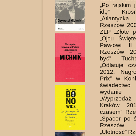
„Po rajskim 
idę” Kros
„Atlantycka
Rzeszów 200
ZLP „Złote pi
„Ojcu Święt
Pawłowi II
Rzeszów 20
być” Tuch
„Odlatuje c
2012; Nagr
Prix” w Kon
świadectw
wydanie
„Wyprzedaż
Kraków 201
czasem” Rze
„Spacer po ś
Rzeszó
„Ulotność” R