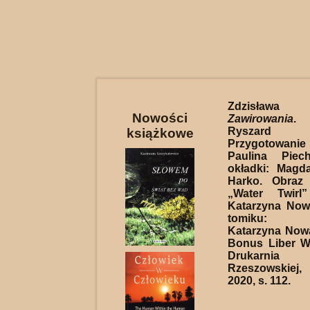
Zdzisława
Nowości
Zawirowania
.
Ryszard 
książkowe
Przygotowani
Paulina Piech
okładki: Magd
Harko. Obraz
„Water Twirl
Katarzyna Now
tomiku: A
Katarzyna Now
Bonus Liber W
Drukarnia
Rzeszowskie
2020, s. 112.