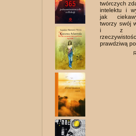
twórczych zd
intelektu i 
jak cieka­
tworzy swój 
i z od
rzeczywisto
prawdziwą po
R