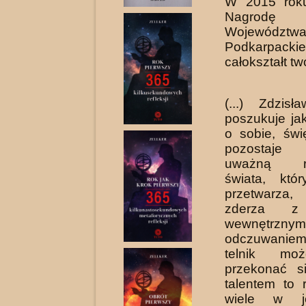
W 2015 roku
Nagrodę 
Województw
Podkarpac
całokształt tw
(...) Zdzis
poszukuje ja
o sobie, świę
pozostaje 
uważną rej
świata, któ
prze­twarz
zderza z
wewnętrznym
odczuwaniem.
telnik mo
przekonać s
talentem to r
wiele w je