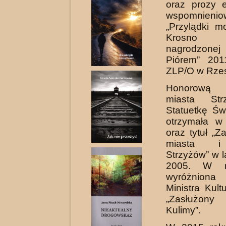
oraz prozy e
wspomnienio
„Przylądki mo
Krosno
nagrodzone
Piórem” 201
ZLP/O w Rze
Honorową
miasta St
Statuetkę Św
otrzymała w
oraz tytuł „Z
miasta i
Strzyżów” w l
2005. W r
wyróżnio
Ministra Kul
„Za­służon
Kulimy”.