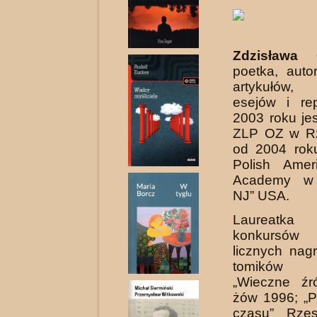
Zdzisława 
poetka, auto
artyku­łów, 
esejów i re
2003 roku je
ZLP OZ w Rz
od 2004 rok
Polish Amer
Academy w 
NJ” USA.
Laureatk
konkursów
licznych nag
tomików 
„Wieczne źró
żów 1996; „P
czasu” Rze