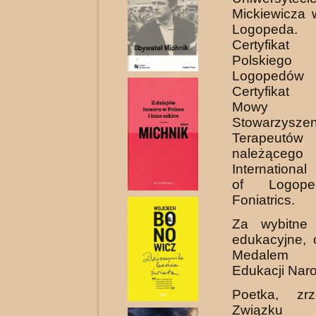
Mickiewicza 
Logopeda.
Certyfikat
Polskiego
Logoped
Certyfikat
Mowy Po
Stowarzyszen
Terapeut
należąceg
International
of Logope
Foniatrics.
Za wybitne 
edukacyjne,
Medalem 
Edukacji Nar
Poetka, zr
Związku L