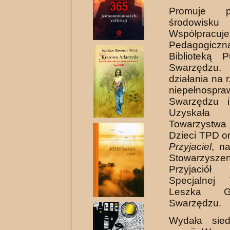
Promuje 
środowisku
Współpracuje 
Pedagog
Biblioteką 
Swarzędzu
działania na 
niepełnospra
Swarzędzu i
Uzyskała
Towarzystwa
Dzieci TPD o
Przyjaciel
, n
Stowarzyszen
Przyjació
Specjalnej 
Leszka G
Swarzędzu.
Wydała sie