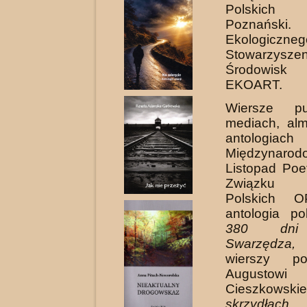
Polskich
Poznański.
Ekologiczneg
Stowarzyszen
Środowisk 
EKOART.
Wiersze pu
mediach, al
antologiach 
Międzynarod
Listopad Poe
Związku L
Polskich
antologia p
380 dni 
Swarzędza,
a
wierszy po
Augustowi
Cieszkow
skrzydłac