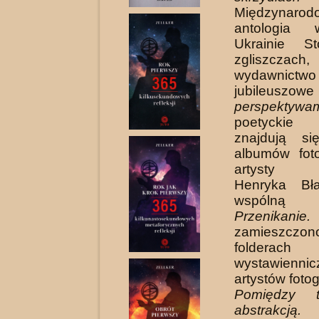
Międzynarod
antologia 
Ukrainie St
zgliszczach,
wydawnictwo
jubileuszow
perspektyw
poetyckie 
znajdują s
albumów foto
artysty fo
Henryka Bł
wspóln
Przenikanie.
zamiesz
folderach
wystawiennic
artystów fotogr
Pomiędzy t
abstrakcją.