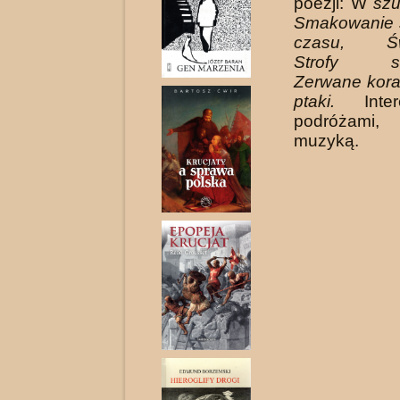
poezji: W
szu
Smakowanie ś
czasu, Świa
Strofy swa
Zerwane kora
ptaki.
Int
podróżami, 
muzyką.