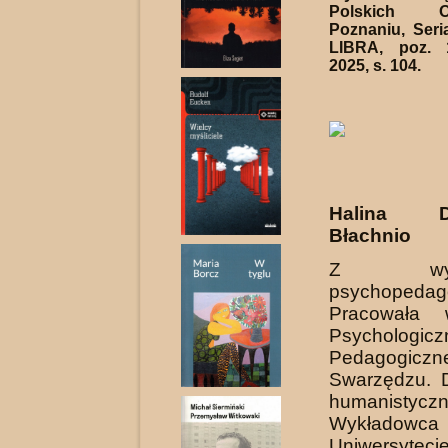
Polskich 
Poznaniu, Ser
LIBRA, poz. 
2025, s. 104.
Halina Dz
Błachnio
Z wykszt
psychopedag
Pracowała 
Psychologicz
Pedagogi
Swarzędzu. 
humanistyczn
Wykład
Uniwersyteci