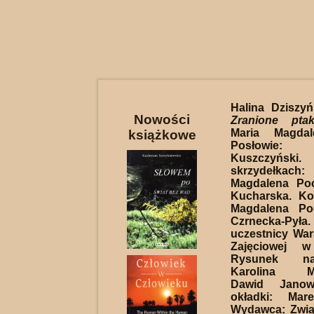
Halina Dziszyń
Nowości
Zranione ptaki
Maria Magdal
książkowe
Posłowie
Kuszczyńsk
skrzydełka
Magdalena Poc
Kucharska. Ko
Magdalena Po
Czrnecka-Pył
uczestnicy Wars
Zajęciowej w
Rysunek na
Karolina Ma
Dawid Janows
okładki: Mar
Wydawca: Zwią