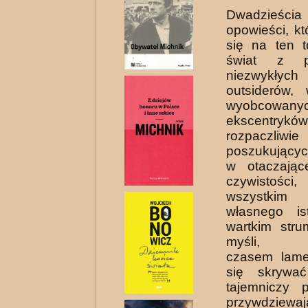
Dwadzieśc
opowieści, kt
się na ten t
świat z pe
niezwykłych
out­siderów,
wyobcowany
ekscentryk
rozpaczliwie
poszukujący
w otaczając
czywistości
wszystkim
własnego ist
wartkim stru
myśli, mo
czasem lame
się skrywa
tajemniczy p
przywdziewaj