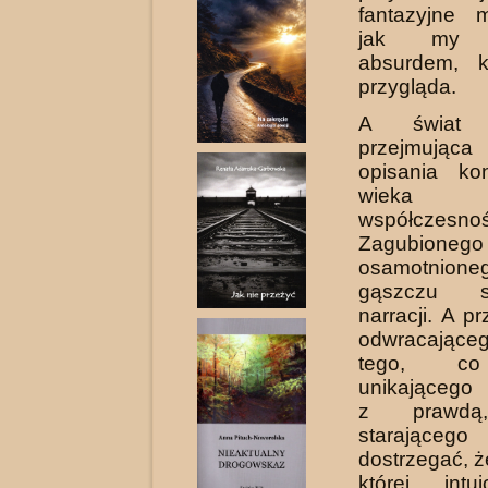
fantazyjne 
jak my s
absurdem, k
przygląda.
A świat 
przejmują
opisania kon
wiek
współczesnoś
Zagubi
osamotni
gąszczu sp
narracji. A p
odwraca­jące
tego, co
unikającego 
z prawdą,
starająceg
dostrzegać, że
której intu