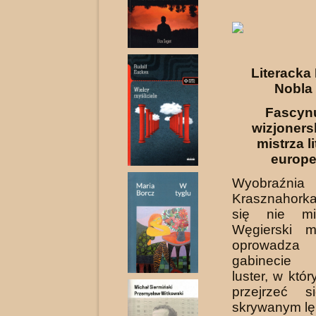
Literacka
Nobla
Fascynu
wizjoners
mistrza l
europe
Wyobraźni
Krasznahork
się nie mie
Węgierski m
oprowadz
gabinecie
luster, w któ
przejrzeć 
skrywanym l