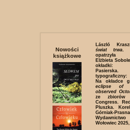
László Kras
Nowości
świat trwa
. 
opatrzyła 
książkowe
Elżbieta Sobole
okładki: 
Pasierska
typograficzny:
Na okładce gr
eclipse of
observed Octo
ze zbiorów 
Congress. Re
Pluszka. Kore
Górniak-Prasna
Wydawnictw
Wołowiec 2025, 