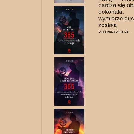
bardzo się ob
do­konała
wymiarze duc
została 
zauważona.