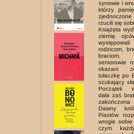
synowie i wn
którzy pamię
zjed­noczone
rzucili się sob
Książęta wydz
zie­mię ojc
występowal
rodzicom, br
braciom,
seniorowie r
skazani z
tułaczkę po E
szukający sł
Początek w
dała zaś bra
zakończona
Dawny król
Piastów roz
wrogie sobie
czym każd