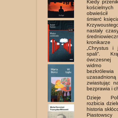
Kiedy przeni
kościelnyc
obwieścił
śmierć księc
Krzywousteg
nastały czasy
średniowieczn
kronikarze 
„Chrystus i 
spa­li”. K
ówczesnej
widmo wi
bezkrólewi
uzasadnion
zwiastując n
bezprawia i c
Dzieje Po
rozbicia dzie
historia skłóc
Piastowscy