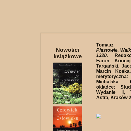
Tomasz Ta
Nowości
Piastowie. Walk
1320
. Redakc
książkowe
Faron. Konce
Targański, Jac
Marcin Kośka.
merytorycz
Michalska. 
okładce: Stu
Wydanie II, 
Astra, Kraków 2