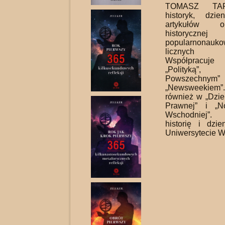
TOMASZ TA
historyk, dzien
artyku­łów 
history
popularnona
licznych 
Współpracu
„Polityką”, „
Powszechn
„Newsweekiem”
również w „Dzie
Prawnej” i „N
Wschodniej”
historię i dzie
Uniwersytecie W