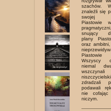
rozgrywał wł
szachów. W
znaleźli się 
swojej w
Piastowie wi
pragmatyc
snujący da
plany Piast
oraz ambitni
nieprzewidyw
Piastowie 
Wszyscy o
niemal dwa
wszczynali
niszczyciel
zdradzali pr
podawali rę
nie cofając
niczym.
_____________