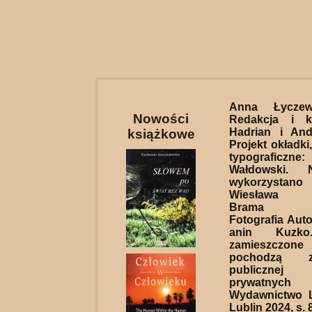
Anna Łycze
Nowości
Redakcja i k
Hadrian i And
książkowe
Projekt okładki
typografic
Wałdowski. 
wykorzystan
Wiesława St
Brama Kr
Fotografia Auto
anin Kuzko.
zamieszczon
pochodzą 
publicznej
prywatnych
Wydawnictwo L
Lublin 2024, s. 