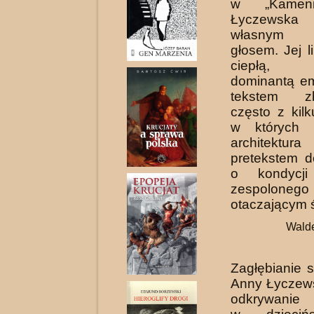
w „Ka­men
Łyczewska 
własnym p
głosem. Jej l
ciepłą, s
dominantą em
tekstem z
często z kil
w któ­rych 
architek
pretekstem 
o kondycji
zespol
otaczającym 
Walde
Zagłębianie 
Anny Łyczewsk
odkrywanie 