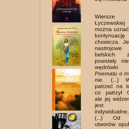
Wiersz
Łyczewski
można uznać
kontynuację 
chowicza. Je
nastrojowe
belskich z
powstały nie
wędrówki
Poematu o mi
nie.
(...) W
patrzeć na 
co patrzył 
ale jej widze
jest w
indywidualne
(...) Od p
utworów opu