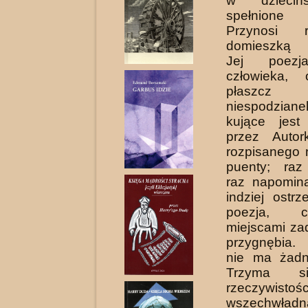
w dziecińs
spełnione 
Przynosi 
domiesz­ką m
Jej poezj
człowieka, 
płaszc
niespodzian
kujące jest
przez Autor
rozpisanego 
puenty; raz 
raz napomina
indziej ostrz
poezja, 
miejscami za
przygnębia.
nie ma żadn
Trzyma si
rzeczywistoś
wszechwład