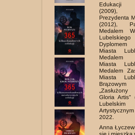
Edukacji 
(2009), 
Prezydenta Mi
(2012), Pa
Medalem Wo
Lu­belskie
Dyplomem P
Miasta Lubl
Medalem 7
Miasta Lubl
Medalem Zas
Miasta Lubl
Brązowym
„Zasłużony
Gloria Artis”
Lubelskim 
Artystycz­
2022.
Anna Łyczews
się i mieszka 