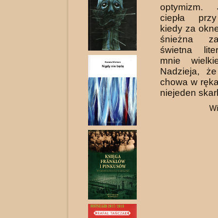
optymizm. 
ciepła prz
kiedy za okn
śnieżna za
świetna lite
mnie wielki
Nadzieja, że
chowa w ręka
niejeden skar
Wi