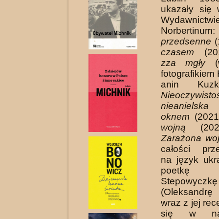
ukazały się 
Wydawnic­twi
Norbertinu
przedsenne
(
czasem
(201
zza mgły
(w
fotografikiem
anin Kuzk
Nieoczywisto
nieanielska
(
oknem
(2021
wojną
(2022
Zarażona wo
całości prz
na język ukr
poetkę
Stepowyczkę
(Oleksandrę
wraz z jej re
się w na