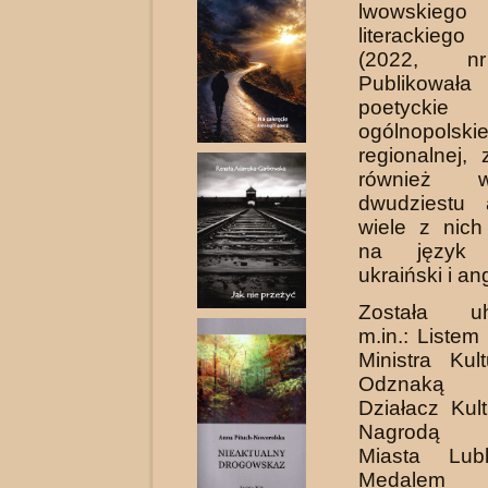
lwowskie
literackie
(2022, nr
Publikowa
poetyckie
ogólnopo
regionalnej, 
również 
dwudziestu a
wiele z nich
na język e
ukraiński i ang
Została uh
m.in.: Liste
Mi­nistra Kul
Odznaką „
Działacz Kult
Nagrodą P
Miasta Lubl
Medalem 