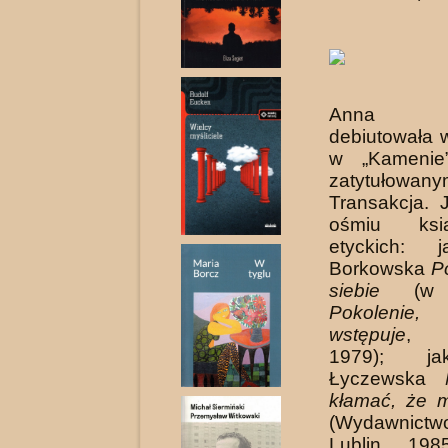
Anna Ły
debiutowała 
w „Kamenie”
zatytułowan
Transakcja. 
ośmiu ksi
etyckich: 
Borkowska
P
siebie
(w 
Pokoleni
wstępuje
, 
1979); j
Łyczew­ska
kłamać, że 
(Wydawnictwo
Lublin 1985