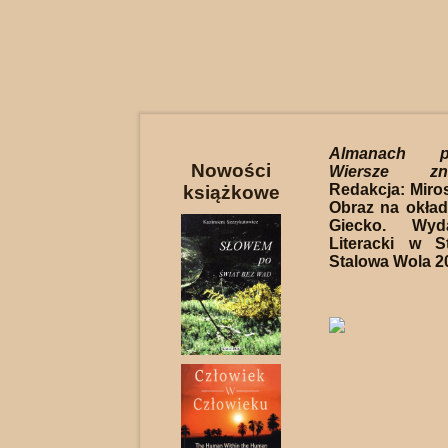
Almanach p
Nowości
Wiersze z
Redakcja: Miro
książkowe
Obraz na okład
Giecko. Wyd
Literacki w S
Stalowa Wola 20