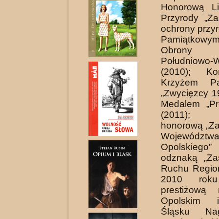
Honorową Li
Przyrody „Za
ochrony przyr
Pamiątkowy
Obrony
Południowo-
(2010); Ko
Krzyżem Pa
„Zwycięzcy 1
Medalem „Pr
(2011); 
honorową „Za
Województw
Opolskiego
odznaką „Za
Ruchu Regio
2010 roku
prestiżową
Opolskim 
Śląsku Na