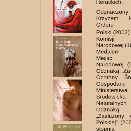
literackich.
Odznaczony z
Krzyżem Ka
Orderu Od
[
Polski (2002)
Komisji 
Narodowej (1
Medalem 
Miejsc 
Narodowej (2
Odznaką „Za 
Ochrony Śr
Gospodark
Ministerst
Środowiska
Naturalnyc
Odznaką 
„Zasłużony 
Polskiej” (200
stopnia 