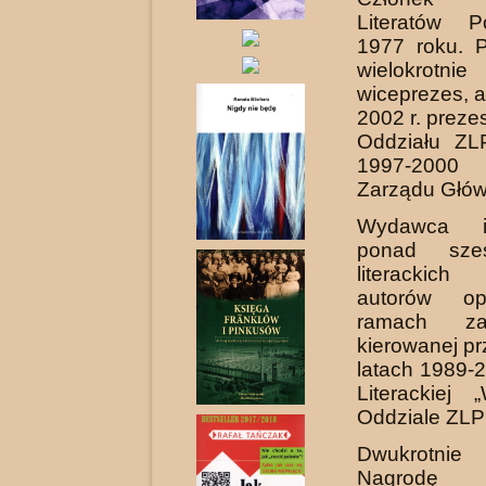
Literatów P
1977 roku. P
wielokrotnie
wiceprezes, 
2002 r. preze
Oddziału ZL
1997-2000
Zarządu Głó
Wydawca i
ponad sześć
literackic
autorów op
ramach za
kierowanej pr
latach 1989-
Literackiej 
Oddziale ZLP
Dwukrotnie
Nagrodę Ar