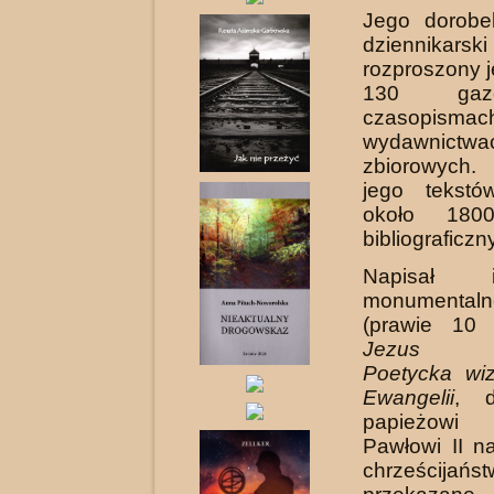
Jego dorobek
dziennikarski
rozproszony 
130 gaz
czasopisma
wydawnictwa
zbiorowych. 
jego tekstó
około 180
bibliograficzn
Napisał 
monumental
(prawie 10 t
Jezus Ch
Poetycka wiz
Ewangelii
, d
papieżow
Pawłowi II n
chrześcij