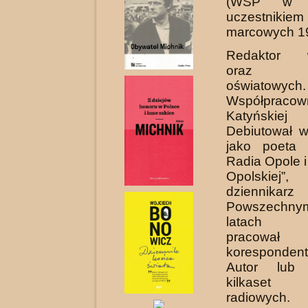
(WSP w O
uczestnikie
marcowych 1
Redaktor w
oraz cz
oświatowych.
Współpracow
Katyńskiej
Debiutował 
jako poeta 
Radia Opole i
Opolskiej
dziennikarz
Powszechnym
latach 1
pracow
koresponden
Autor lub 
kilkaset
radiowych.