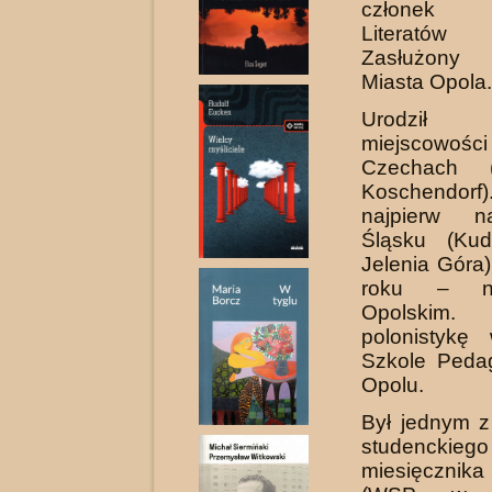
członek 
Literatów 
Zasłużony
Miasta Opola.
Urodzi
miejscowości
Czechach (
Koschendorf
najpierw 
Śląsku (Kud
Jelenia Góra
roku – n
Opolskim.
polonistykę
Szkole Peda
Opolu.
Był jednym z
studenckiego
miesięczni