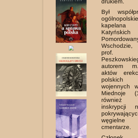
drukiem.
Był współpr
ogólnopolski
kapelana
Katyńs
Pomordow
Wschodzie, 
prof. Zd
Peszkowskie
autorem m.
aktów erekc
polskich 
wojennych w
Miednoje (
również ep
inskrypcji 
pokrywający
węgielne
cmentarze.
Członek 