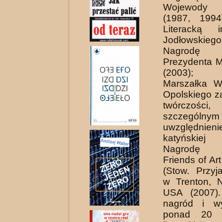
Wojewody O
(1987, 1994
Literacką 
Jodłowskie
Nagrodę Ar
Prezydenta M
(2003); 
Marszałka W
Opolskiego za
twórczo
szczególnym
uwzględnieni
katyńskie
Nagrodę Ar
Friends of Ar
(Stow. Przyja
w Trenton, 
USA (2007)
nagród i w
ponad 20 k