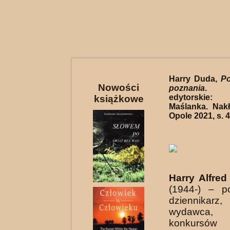
Harry Duda,
Po
Nowości
poznania
. Op
edytorski
książkowe
Maślanka. Nak
Opole 2021, s. 4
Harry Alfred
(1944-) – po
dziennikarz, 
wydawca,
konkursów l