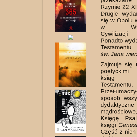
przekaza
Rzymie 22 XI
Drugie wyda
się w Opolu 
w Wydaw
Cywilizacj
Ponadto wyd
Testament
św. Jana wie
Zajmuje się 
poetyckimi 
ksiąg 
Testamentu.
Przetłumac
sposób wszys
dydaktycz
mądrościo
Księgę Psa
księgi
Genes
Część z nich