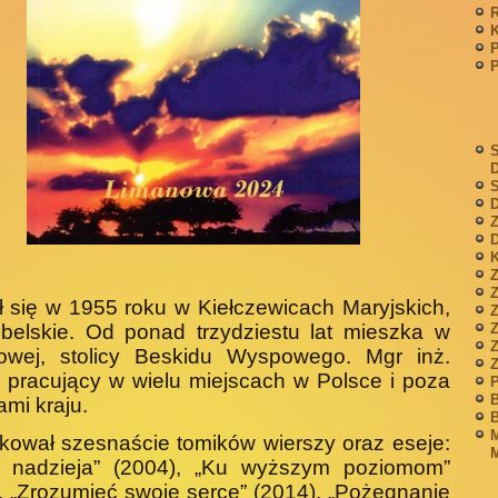
P
S
S
D
Z
D
K
Z
ł się w 1955 roku w Kiełczewicach Maryjskich,
ubelskie. Od ponad trzydziestu lat mieszka w
Z
owej, stolicy Beskidu Wyspowego. Mgr inż.
, pracujący w wielu miejscach w Polsce i poza
P
B
ami kraju.
B
M
kował szesnaście tomików wierszy oraz eseje:
M
i nadzieja” (2004), „Ku wyższym poziomom”
, „Zrozumieć swoje serce” (2014), „Pożegnanie