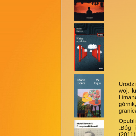
Urodzi
woj. l
Liman
górnik
granic
Opubli
„Bóg 
(2011)