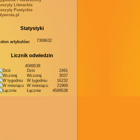
eszyty Literackie
eszyty Poetyckie
ywrota.pl
Statystyki
7308632
słon artykułów:
Licznik odwiedzin
4589538
Dziś
2491
Wczoraj
3037
W tygodniu
16232
W miesiącu
21969
Łącznie
4589538