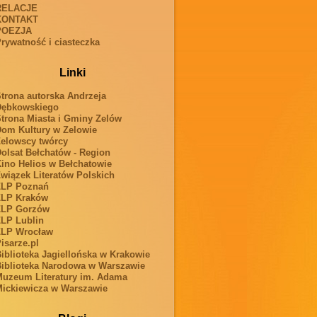
RELACJE
KONTAKT
POEZJA
rywatność i ciasteczka
Linki
trona autorska Andrzeja
Dębkowskiego
trona Miasta i Gminy Zelów
om Kultury w Zelowie
elowscy twórcy
olsat Bełchatów - Region
ino Helios w Bełchatowie
wiązek Literatów Polskich
ZLP Poznań
ZLP Kraków
ZLP Gorzów
LP Lublin
ZLP Wrocław
isarze.pl
iblioteka Jagiellońska w Krakowie
iblioteka Narodowa w Warszawie
uzeum Literatury im. Adama
ickiewicza w Warszawie