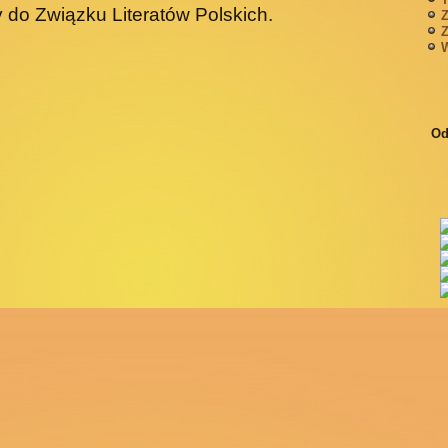
 do Związku Literatów Polskich.
Z
Z
W
Od