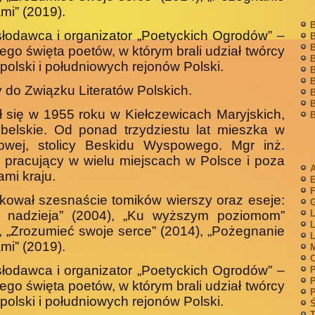
ami” (2019).
B
odawca i organizator „Poetyckich Ogrodów” –
B
B
go święta poetów, w którym brali udział twórcy
B
polski i południowych rejonów Polski.
B
B
 do Związku Literatów Polskich.
B
B
ł się w 1955 roku w Kiełczewicach Maryjskich,
B
ubelskie. Od ponad trzydziestu lat mieszka w
owej, stolicy Beskidu Wyspowego. Mgr inż.
, pracujący w wielu miejscach w Polsce i poza
A
ami kraju.
F
kował szesnaście tomików wierszy oraz eseje:
G
i nadzieja” (2004), „Ku wyższym poziomom”
L
L
, „Zrozumieć swoje serce” (2014), „Pożegnanie
L
ami” (2019).
M
odawca i organizator „Poetyckich Ogrodów” –
P
P
go święta poetów, w którym brali udział twórcy
P
polski i południowych rejonów Polski.
Ś
T