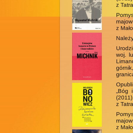
z Tatr
Pomysł
majowe
z Mało
Należy
Urodzi
woj. l
Liman
górnik
granic
Opubli
„Bóg 
(2011)
z Tatr
Pomysł
majowe
z Mało