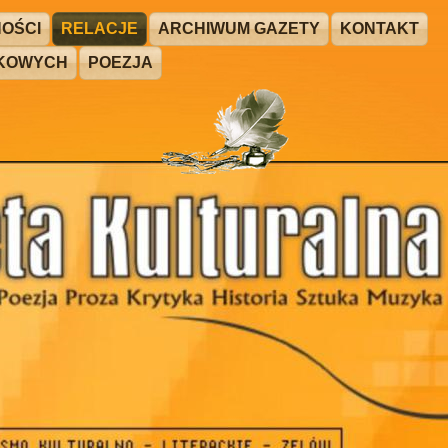
OŚCI
RELACJE
ARCHIWUM GAZETY
KONTAKT
ŻKOWYCH
POEZJA