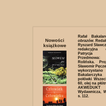
Rafał Bakala
Nowości
obrazów
. Reda
Ryszard Sławcz
książkowe
redakcyjna 
Patrycja 
Przedmowa
Rolińska. Pro
Sławomir Pęcze
wykorzystano 
Bakalarczyk
połówki Wszec
60, olej na płó
AKWEDUKT
Wydawnicza, W
s. 112.