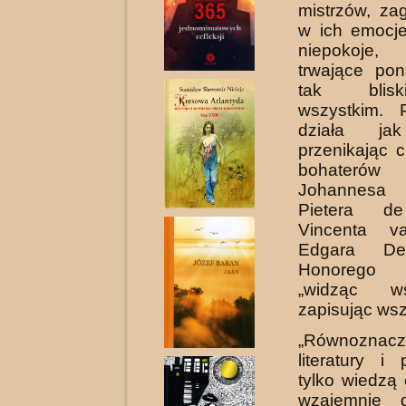
mistrzów, zag
w ich emocje
niepokoje
trwające po
tak blis
wszystkim. 
działa jak
przenikając c
bohaterów
Johan­nesa
Pietera d
Vincenta v
Edgara De
Honorego 
„widząc w
zapisując wsz
„Równozna
literatury i 
tylko wiedzą 
wzajemnie d