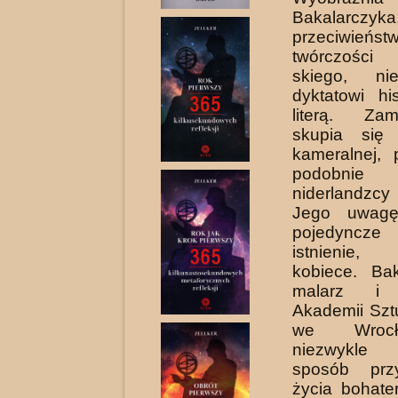
Bakalarc
przeciwie
twórczości
skiego, ni
dyktatowi his
literą. Za
skupia się 
kameralnej, 
podobn
niderlandzcy 
Jego uwagę
pojedyncz
istnienie,
kobiece. Ba
malarz i 
Akademii Szt
we Wrocł
niezwykle
sposób prz
życia bohate