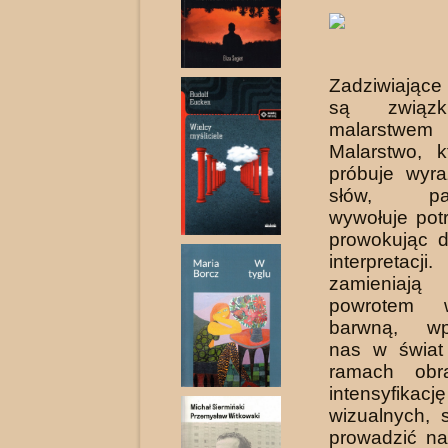
Zadziwiające 
są związk
malarstwem
Malar­stwo, 
próbuje wyra
słów, para
wywołuje pot
prowokując 
interpretacji
zamieniaj
powrotem 
barwną, wp
nas w świat
ramach obr
intensyfika
wizualnych,
prowadzić na