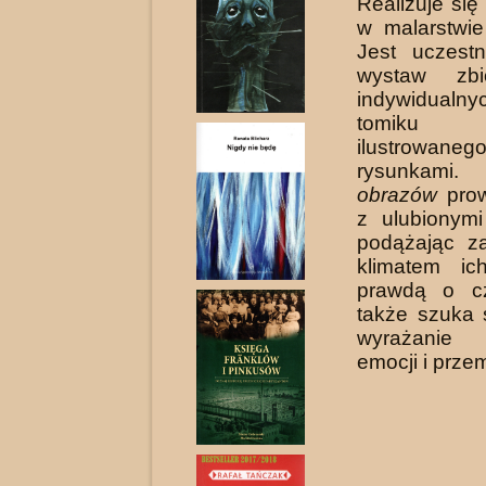
Realizuje się
w malar­stwie
Jest uczestn
wystaw zbi
indywi­dual
tomiku
ilustrowane
rysunkam
obrazów
prow
z ulubionymi
podążając z
klimatem ic
prawdą o cz
także szuka
wyrażanie
emocji i prze