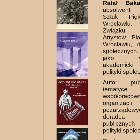
Rafał Baka
absolwent 
Sztuk Pię
Wrocławiu
Związku 
Artystów Pl
Wrocławiu, 
społecznyc
jako wyk
akademicki
polityki społe
Autor pub
tematyce sp
współpracown
organizacji
pozarządo
doradca in
publicznych
polityki społe