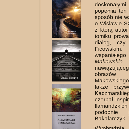
doskonałymi
popełnia ten 
sposób nie w
o Wisławie S
z którą autor
tomiku prowa
dialog, cz
Ficowskim
wspaniałe
Makowski
nawiązuj
obrazów 
Makowskie
także przyw
Kaczmarski
czerpał inspi
flamandzkic
podobnie 
Bakalarczyk.
Wyobraźnia