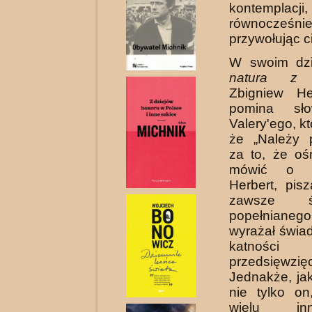
kontemplacji,
równocześni
przywołując c
W swoim dz
natura z 
Zbigniew He
pomina sł
Valery'ego, któ
że „Należy 
za to, że oś
mówić o ma
Herbert, pis
zawsze św
popełnianego
wyrażał świa
katnoś
przedsięwzięc
Jednakże, ja
nie tylko on
wielu in