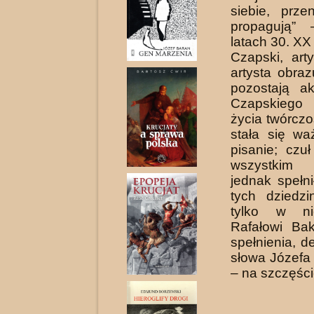
siebie, prze
propagują”
latach 30. XX
Czapski, art
artysta obra
pozostają ak
Czapskiego 
życia twórcz
stała się wa
pisanie; czu
wszystkim 
jednak spełn
tych dziedzi
tylko w ni
Rafałowi Bak
spełnienia, 
słowa Józefa
– na szczęści