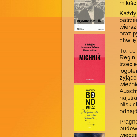
miłośc
Każdy
patrze
wiersz
oraz p
chwilę
To, co
Regin
trzec
logote
żyjące
więźn
Auschw
najst
blisk
odnajd
Pragn
budow
wied