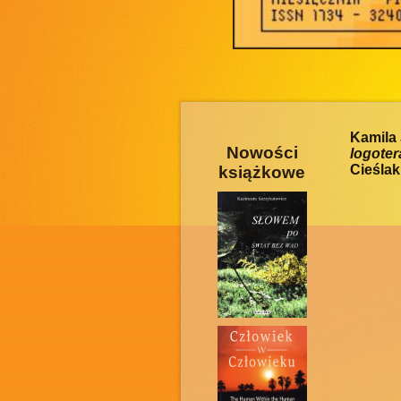
Kamila 
Nowości
logote
Cieślak
książkowe