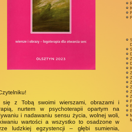
P
S
S
D
Z
D
K
Z
Czytelniku!
Z
P
ę się z Tobą swoimi wierszami, obrazami i
B
erapią, nurtem w psychoterapii opartym na
B
ywaniu i nadawaniu sensu życia, wolnej woli,
M
M
kiwaniu wartości a wszystko to osadzone w
­rze ludzkiej egzystencji – głębi sumienia,