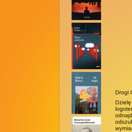
Drogi 
Dziel
logot
odnajd
odszu
wymia