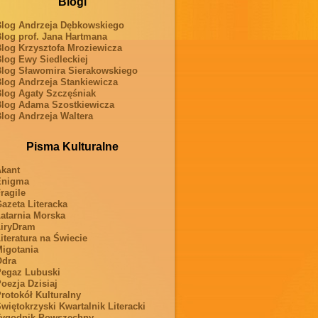
Blogi
log Andrzeja Dębkowskiego
log prof. Jana Hartmana
log Krzysztofa Mroziewicza
log Ewy Siedleckiej
log Sławomira Sierakowskiego
log Andrzeja Stankiewicza
log Agaty Szczęśniak
log Adama Szostkiewicza
log Andrzeja Waltera
Pisma Kulturalne
kant
Enigma
ragile
azeta Literacka
atarnia Morska
iryDram
iteratura na Świecie
igotania
Odra
egaz Lubuski
oezja Dzisiaj
rotokół Kulturalny
więtokrzyski Kwartalnik Literacki
ygodnik Powszechny