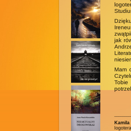
logot
Studiu
Dzięk
Ireneu
zwątpi
jak ró
Andrze
Liter
niesie
Mam o
Czyte
Tobie
potrze
________
Kamila
logoter