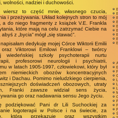
i, wolności, nadziei i duchowości.
B
 wiersz to część mnie, własnego czucia,
B
nia i przeżywania. Układ kolejnych stron to mój
B
B
, a do niego fragmenty z książek V.E. Frankla
B
ytania, które mają na celu zatrzymać Ciebie na
B
, abyś z „bycia” mógł „się stawać”.
B
B
 napisałam dedykuję mojej Córce Wiktorii Emilii
B
 oraz Viktorowi Emilowi Franklowi – twórcy
iej wiedeńskiej szkoły psychoterapii nurtu
rapii, profesorowi neurologii i psychiatrii,
A
mu w latach 1905-1997, człowiekowi, który był
F
iem nie­mieckich obozów koncentracyjnych
G
itz i Dachau. Pomimo nieludzkiego cierpienia,
L
raszniejszych doświadczeń obozowych, utraty
L
L
ich, Franki zawsze widział sens życia,
M
ywania go oraz nadawania sensu Jego życiu.
P
ę podziękować Pani dr Lili Suchockiej za
P
P
anie logoterapii w Polsce i na świecie, za
Ś
zę, którą przekazuje oraz wszystkim
T