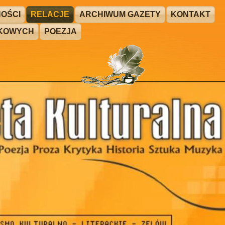
OŚCI
RELACJE
ARCHIWUM GAZETY
KONTAKT
ŻKOWYCH
POEZJA