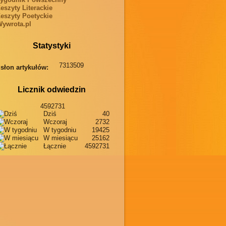
eszyty Literackie
eszyty Poetyckie
ywrota.pl
Statystyki
7313509
słon artykułów:
Licznik odwiedzin
4592731
Dziś
40
Wczoraj
2732
W tygodniu
19425
W miesiącu
25162
Łącznie
4592731