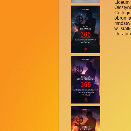
Liceum 
Olsztyn
Colleg
obronił
mnóstwe
w siatk
literatu