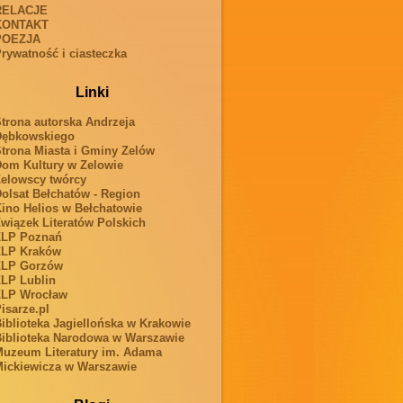
RELACJE
KONTAKT
POEZJA
rywatność i ciasteczka
Linki
trona autorska Andrzeja
Dębkowskiego
trona Miasta i Gminy Zelów
om Kultury w Zelowie
elowscy twórcy
olsat Bełchatów - Region
ino Helios w Bełchatowie
wiązek Literatów Polskich
ZLP Poznań
ZLP Kraków
ZLP Gorzów
LP Lublin
ZLP Wrocław
isarze.pl
iblioteka Jagiellońska w Krakowie
iblioteka Narodowa w Warszawie
uzeum Literatury im. Adama
ickiewicza w Warszawie