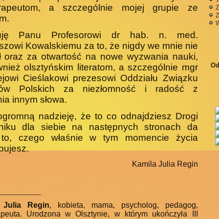
erapeutom, a szczególnie mojej grupie ze
Z
Z
m.
W
uję Panu Profesorowi dr hab. n. med.
szowi Kowalskiemu za to, że nigdy we mnie nie
ł oraz za otwartość na nowe wyzwania nauki,
Od
wnież olsztyńskim literatom, a szczególnie mgr
­jowi Cieślakowi prezesowi Oddziału Związku
atów Polskich za niezłomność i radość z
nia innym słowa.
gromną nadzieję, że to co odnajdziesz Drogi
lniku dla siebie na następnych stronach da
 to, czego właśnie w tym mo­mencie życia
bujesz.
Kamila Julia Regin
____________
 Julia Regin
, kobieta, mama, psycholog, pedagog,
apeuta.
Urodzona w Olsztynie, w którym ukończyła III