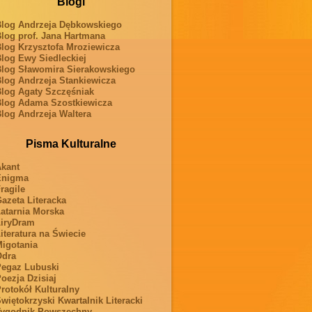
Blogi
log Andrzeja Dębkowskiego
log prof. Jana Hartmana
log Krzysztofa Mroziewicza
log Ewy Siedleckiej
log Sławomira Sierakowskiego
log Andrzeja Stankiewicza
log Agaty Szczęśniak
log Adama Szostkiewicza
log Andrzeja Waltera
Pisma Kulturalne
kant
Enigma
ragile
azeta Literacka
atarnia Morska
iryDram
iteratura na Świecie
igotania
Odra
egaz Lubuski
oezja Dzisiaj
rotokół Kulturalny
więtokrzyski Kwartalnik Literacki
ygodnik Powszechny