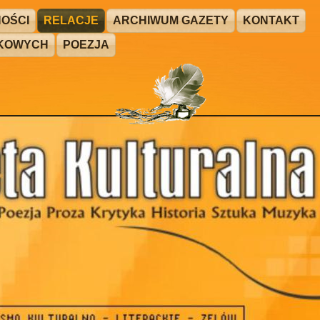
OŚCI
RELACJE
ARCHIWUM GAZETY
KONTAKT
ŻKOWYCH
POEZJA