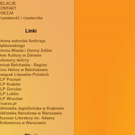
RELACJE
KONTAKT
POEZJA
rywatność i ciasteczka
Linki
trona autorska Andrzeja
Dębkowskiego
trona Miasta i Gminy Zelów
om Kultury w Zelowie
elowscy twórcy
olsat Bełchatów - Region
ino Helios w Bełchatowie
wiązek Literatów Polskich
ZLP Poznań
ZLP Kraków
ZLP Gorzów
LP Lublin
ZLP Wrocław
isarze.pl
iblioteka Jagiellońska w Krakowie
iblioteka Narodowa w Warszawie
uzeum Literatury im. Adama
ickiewicza w Warszawie