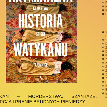
P
S
S
D
Z
D
K
Z
Z
P
B
B
M
YKAN – MORDERSTWA, SZANTAŻE,
M
CJA I PRANIE BRUDNYCH PIENIĘDZY.