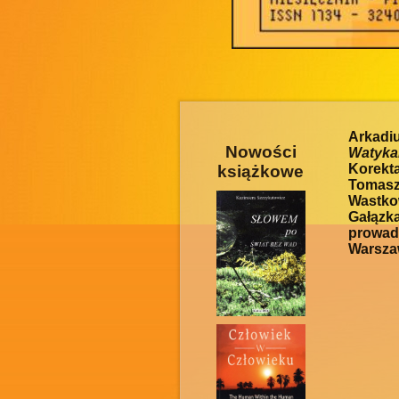
Arkad
Nowości
Watyka
Korekt
książkowe
Tomas
Wastko
Gałązk
prowad
Warszaw