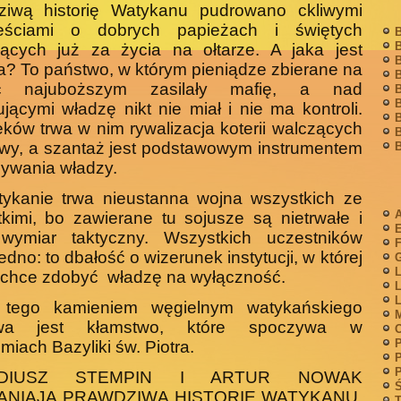
ziwą historię Watykanu pudrowano ckliwymi
eściami o dobrych papieżach i świętych
B
B
jących już za życia na ołtarze. A jaka jest
B
? To państwo, w którym pieniądze zbierane na
B
c najuboższym zasilały mafię, a nad
B
B
jącymi władzę nikt nie miał i nie ma kontroli.
B
ków trwa w nim rywalizacja koterii walczących
B
wy, a szantaż jest podstawowym instrumentem
B
ywania władzy.
ykanie trwa nieustanna wojna wszystkich ze
A
kimi, bo zawierane tu sojusze są nietrwałe i
wymiar taktyczny. Wszystkich uczestników
F
jedno: to dbałość o wizerunek instytucji, w której
G
L
 chce zdobyć władzę na wyłączność.
L
L
tego kamieniem węgielnym watykańskiego
M
twa jest kłamstwo, które spoczywa w
P
miach Bazyliki św. Piotra.
P
P
ADIUSZ STEMPIN I ARTUR NOWAK
Ś
ANIAJĄ PRAWDZIWĄ HISTORIĘ WATYKANU.
T