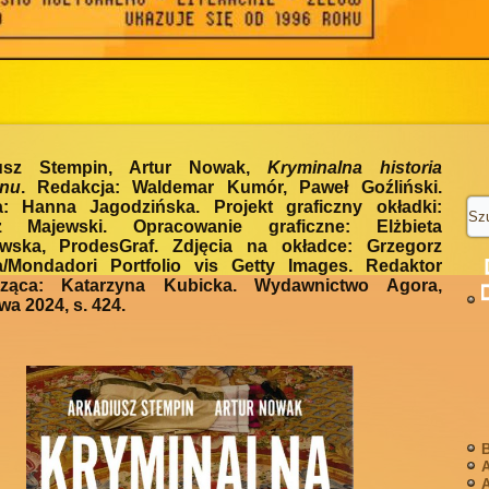
iusz Stempin, Artur Nowak,
Kryminalna historia
nu
. Redakcja: Waldemar Kumór, Paweł Goźliński.
a: Hanna Jagodzińska. Projekt graficzny okładki:
z Majewski. Opracowanie graficzne: Elżbieta
wska, ProdesGraf. Zdjęcia na okładce: Grzegorz
a/Mondadori Portfolio vis Getty Images. Redaktor
ząca: Katarzyna Kubicka. Wydawnictwo Agora,
a 2024, s. 424.