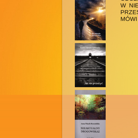
W NI
PRZE
MÓWI 