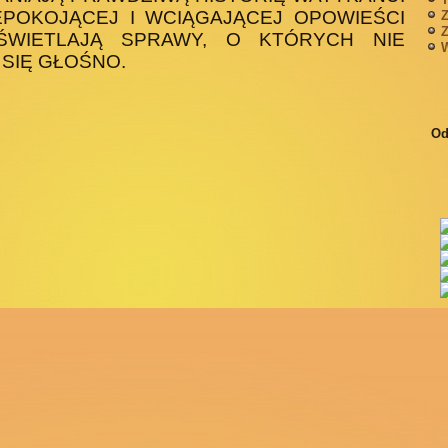
EPOKOJĄCEJ I WCIĄGAJĄCEJ OPOWIEŚCI
Z
Z
ŚWIETLAJĄ SPRAWY, O KTÓRYCH NIE
W
SIĘ GŁOŚNO.
Od