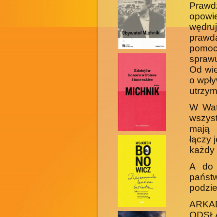
Prawd
opowi
wędru
prawda
pomo
sprawu
Od wie
o wpły
utrzym
W Wat
wszyst
mają 
łączy 
każdy
A do 
pańs
podzie
ARK
ODSŁ