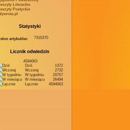
eszyty Literackie
eszyty Poetyckie
ywrota.pl
Statystyki
7315370
słon artykułów:
Licznik odwiedzin
4594063
Dziś
1372
Wczoraj
2732
W tygodniu
20757
W miesiącu
26494
Łącznie
4594063