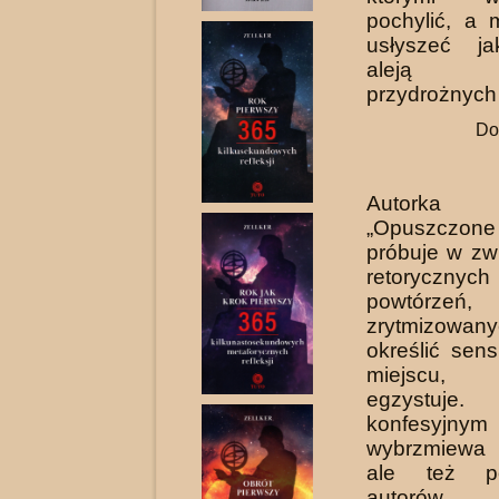
pochylić, a
usłyszeć ja
aleją 
przydrożnych 
Do
Autorka
„Opuszczon
próbuje w zwi
retoryczny
powtórzeń,
zrytmizowa
określić sens
miejscu,
egzystuj
konfesyjny
wybrzmiewa 
ale też p
autorów op