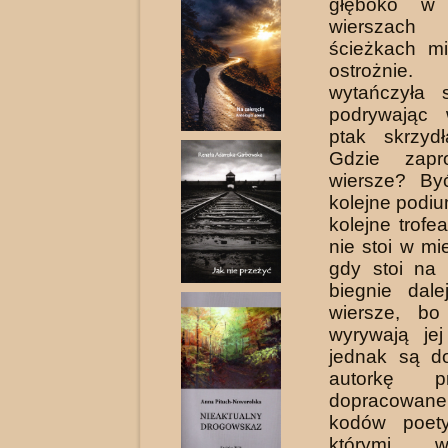
głęboko w
wierszac
ścieżkach mi
ostrożnie
wytańczyła s
podrywając 
ptak skrzyd
Gdzie zapr
wiersze? B
kolejne podiu
kolejne trofe
nie stoi w mi
gdy stoi na 
biegnie dal
wiersze, bo
wyrywają je
jednak są d
autorkę pr
dopracowa
kodów poety
którymi w