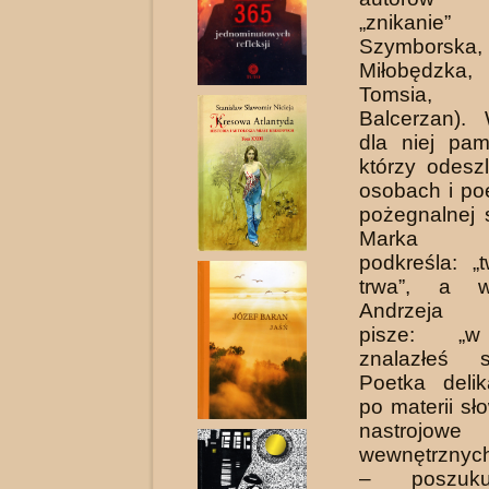
„znikanie”
Szymborska
Miłobędzk
Tomsia,
Balcerzan).
dla niej pam
którzy odeszl
osobach i po
pożegnalnej s
Marka S
podkreśla: „
trwa”, a w
Andrzeja S
pisze: „w
znalazłeś sc
Poetka delik
po materii sł
nastrojow
wewnętrznyc
– poszuku