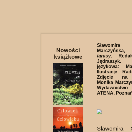
Sławomira 
Nowości
Marczyńska
tarasy
. Redak
książkowe
Jędraszyk.
językowa: Ma
Ilustracje: Ra
Zdjęcie na 
Monika Marczy
Wydawnictwo
ATENA, Poznań 
Sławomira 