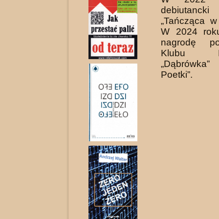
debiutanc
„Tańcząca w
W 2024 roku
nagrodę po
Klubu Lit
„Dąbrów­ka”
Poetki”.