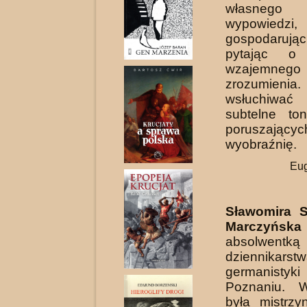
własnego
wypowiedzi,
gospodarują
pytając o 
wzajemnego
zrozumien
wsłuchiw
subtelne ton
poruszającyc
wyobraźnię.
Eu
Sławomira 
Marczyńska
absolwent­ką
dziennik
germanist
Poznaniu. 
była mistrzy