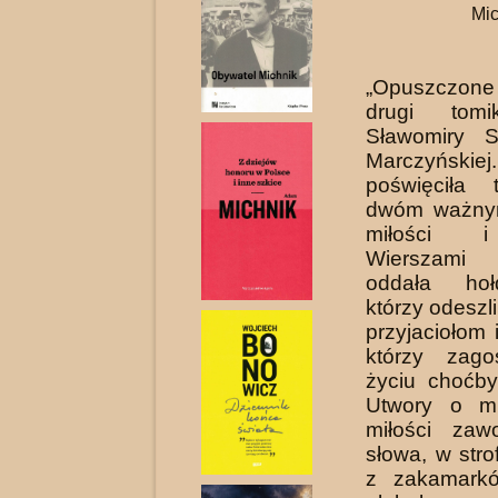
Mic
„Opuszczone
drugi tomi
Sławomiry S
Marczyńskie
poświęciła 
dwóm ważny
miłości i
Wierszami 
oddała hoł
którzy odeszl
przyjaciołom
którzy zago
życiu choćby
Utwo­ry o mi
miłości zaw
słowa, w str
z zaka­mark