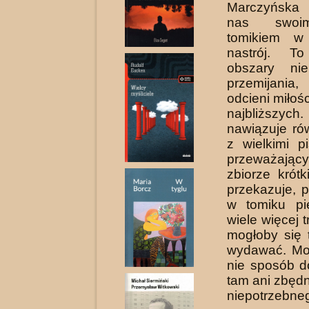
Marczyńska
nas swoi
tomikiem w 
nastrój. To
obszary nie
przemijani
odcieni miłośc
najbliższy
nawiązuje ró
z wielkimi p
przeważa
zbiorze krót
przekazuje, 
w tomiku pi
wiele więcej tr
mogłoby się 
wydawać. Mo
nie sposób d
tam ani zbędn
niepotrzebne