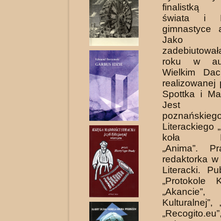
finalistką 
świata i 
gimnastyce ar
Jako 
zadebiutow
roku w au
Wielkim Da
realizowanej 
Spottka i Ma
Jest czł
poznańskie
Literackiego 
koła Lite
„Anima”. Pr
redaktorka w
Lite­racki. P
„Protokole K
„Akancie”,
Kulturalnej”, 
„Recogito.eu