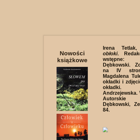
Irena Tetla
Nowości
obłoki
. Redak
wstępne:
książkowe
Dębkowski. Zd
na IV stron
Magdalena Tule
okładki i zdjęci
okładki.
Andrzejewska.
Autorskie
Dębkowski, Ze
84.