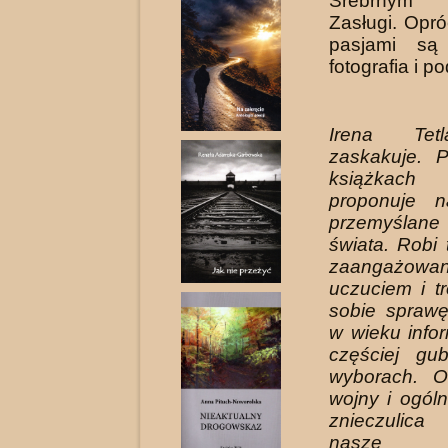
Srebrnym
Zasługi. Opró
pasjami są 
fotografia i p
Irena Tet
zaskakuje. 
książkach p
proponuje 
przemyślan
świata. Robi 
zaangażowan
uczuciem i t
sobie sprawę
w wieku infor
częściej gu
wyborach. O
wojny i ogól
znieczulica
nasze w