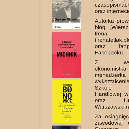
czasopismach
oraz interneci
Autorka prow
blog „Wiers
Irena 
(irenatetlak.
oraz fan
Facebooku.
Z wykszt
ekonom
menadżerka
wykształceni
Szkole 
Handlowej w
oraz Uniw
Warszawskim
Za osiągnię
zawodowej 