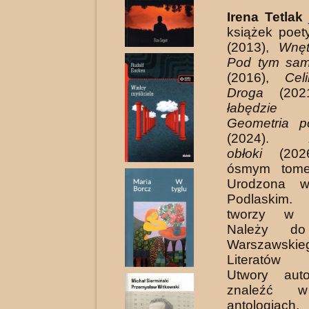
Irena Tetlak
książek poet
(2013),
Wnę
Pod tym sa
(2016),
Ce
Droga
(20
łabęd
Geometria p
(2024).
obłoki
(20
ósmym tome
Urodzona w
Podlaskim.
tworzy w W
Należy do
Warszawskie
Literatów 
Utwory aut
znaleźć w
antologiach