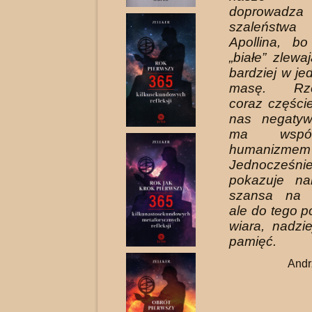
doprow
szaleństwa
Apollina, bo
„białe” zlewa
bardziej w je
masę. Rzec
coraz części
nas negatyw
ma wspó
humanizmem 
Jednocześn
pokazuje na
szansa na o
ale do tego p
wiara, nadzie
pamięć.
Andr