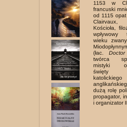
1153 w Cla
francuski mni
od 1115 opat
Clairvaux
Kościoła, fil
wpływowy t
wieku zwany
Miodopłynny
(łac.
Doctor
twórca spe
mistyki obl
święty K
katolic
anglikańskie
dużą rolę pol
propagator, in
i organizator I