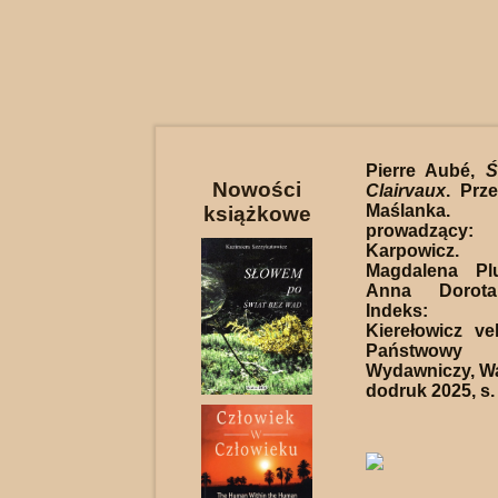
Pierre Aubé,
Ś
Nowości
Clairvaux
. Prz
Maślanka.
książkowe
prowadząc
Karpowicz.
Magdalena Plu
Anna Dorota
Indeks: 
Kierełowicz vel
Państwowy
Wydawniczy, W
dodruk 2025, s.