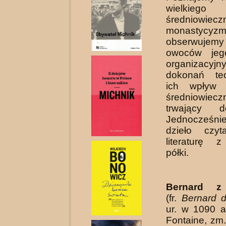
wielkiego r
średniowiecz
monasty
obserwujem
owoców jeg
organizac
dokonań teo
ich wpływ 
średniowiec
trwający d
Jednocześn
dzieło czy
literaturę z
półki.
Bernard z 
(fr.
Bernard d
ur. w 1090 
Fontaine, zm.