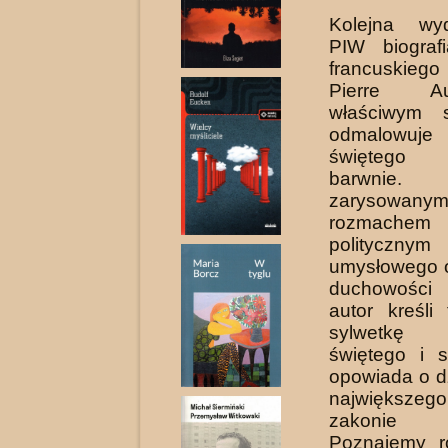
Kolejna w
PIW biograf
francuskiego
Pierre 
właściwym s
odmalowuje
świętego 
barwn
zaryso
rozmac
polityczny
umysłowego 
duchowości 
autor kreśli
sylwetkę p
świętego i 
opowiada o d
największeg
zakonie C
Poznajemy r