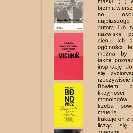
maski. (...)
brzmią wiers
ne os
najbliższeg
autora lub t
nazwiska p
cie­niu ich
ogólności l
można by p
także pozna
inspirację do
się życio­ry
rzeczywiście 
Bowiem pr
fikcyjności
monologó
trzeba powi
materię bi
traktuje on z
licząc się
znanymi 