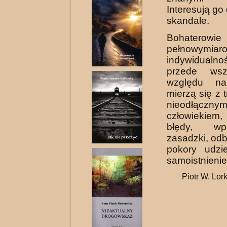
Interesują go
skandale.
Bohaterowi
pełnowymiar
indywidualnoś
przede wsz
względu na
mierzą się z 
nieodłączny
człowiekiem,
błędy, w
zasadzki, odb
pokory udzi
samoistnienie
Piotr W. Lor