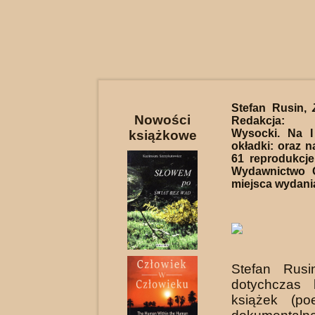
Stefan Rusin,
Nowości
Redakcja: 
Wysocki. Na I
książkowe
okładki: oraz n
61 reprodukcje
Wydawnictwo G
miejsca wydania
Stefan Rus
dotychczas ki
książek (po