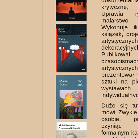
dokumental
krytyczne
Uprawia r
malarstwo 
Wykonuje ilu
książek, proj
artystycz­ny
dekoracyjnyc
Publikow
czasopismach
artystycznych
prezentował 
sztuki na pię
wystawach
indywidualny
Dużo się tut
mówi. Zwykle
osobie, pr
czyniąc
formalnym ka