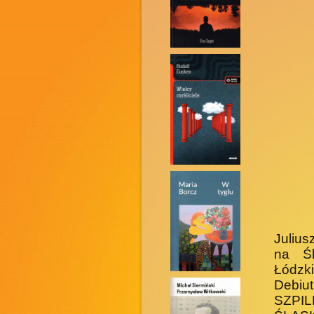
Julius
na Śl
Łódzki
Debiu
SZPIL