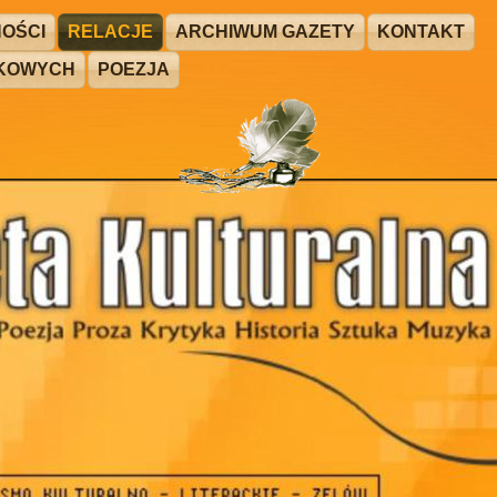
OŚCI
RELACJE
ARCHIWUM GAZETY
KONTAKT
ŻKOWYCH
POEZJA