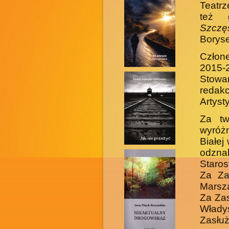
Teatrz
też 
Szczęś
Boryse
Człone
2015-
Stowa
redakc
Artys
Za tw
wyróżn
Białej
odzna
Staros
Za Za
Marsz
Za Zas
Włady
Zasłuż