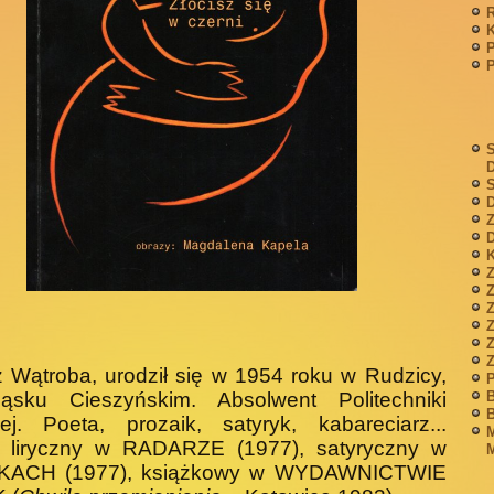
P
S
S
D
Z
D
K
Z
Z
z Wątroba, urodził się w 1954 roku w Ru­dzicy,
P
ąsku Cieszyńskim. Absol­went Politechniki
B
B
ej. Poeta, prozaik, satyryk, kabareciarz...
M
t liryczny w RADARZE (1977), satyrycz­ny w
M
KACH (1977), książkowy w WYDAWNICTWIE