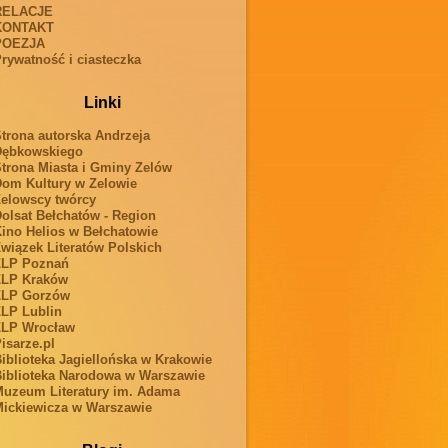
RELACJE
KONTAKT
POEZJA
rywatność i ciasteczka
Linki
trona autorska Andrzeja
Dębkowskiego
trona Miasta i Gminy Zelów
om Kultury w Zelowie
elowscy twórcy
olsat Bełchatów - Region
ino Helios w Bełchatowie
wiązek Literatów Polskich
ZLP Poznań
ZLP Kraków
ZLP Gorzów
LP Lublin
ZLP Wrocław
isarze.pl
iblioteka Jagiellońska w Krakowie
iblioteka Narodowa w Warszawie
uzeum Literatury im. Adama
ickiewicza w Warszawie