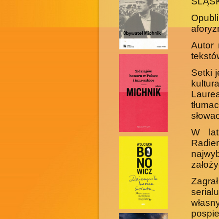
ŚLĄSK
Opubl
aforyz
Autor 
tekstó
Setki 
kultur
Laurea
tłumac
słowack
W lat
Radi
najwy
założy
Zagra
serial
własn
pospie