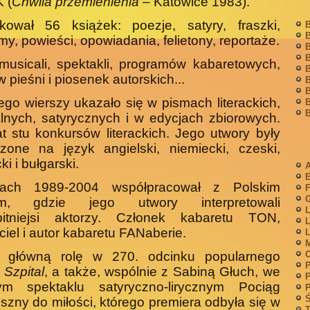
 (
Chwila przemienienia
– Katowice 1983).
ikował 56 książek: poezje, satyry, fraszki,
B
B
my, powieści, opowiadania, felietony, reportaże.
B
B
musicali, spektakli, programów kabaretowych,
B
w pieśni i piosenek autorskich...
B
B
jego wierszy ukazało się w pismach literackich,
B
B
al­nych, satyrycznych i w edycjach zbiorowych.
t stu konkur­sów literackich. Jego utwory były
zone na język angielski, niemiecki, czeski,
i i bułgarski.
A
ach 1989-2004 współpracował z Polskim
F
G
em, gdzie jego utwory interpretowali
L
bitniejsi aktorzy. Członek ka­baretu TON,
L
ciel i autor kabaretu FANaberie.
L
M
ł główną rolę w 270. odcinku popularnego
P
u
Szpital
, a także, wspólnie z Sabiną Głuch, we
P
ym spektaklu satyryczno-lirycznym Pociąg
P
Ś
szny do miłości, którego premie­ra odbyła się w
T