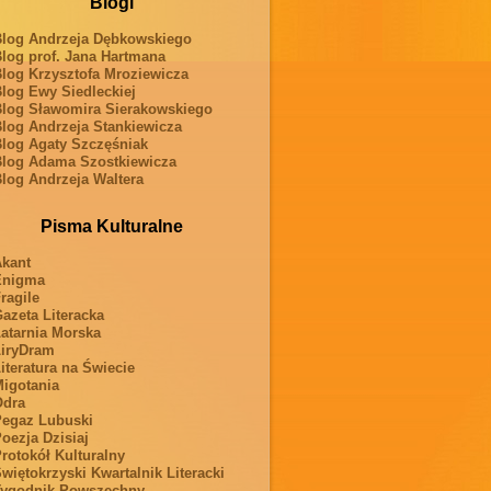
Blogi
log Andrzeja Dębkowskiego
log prof. Jana Hartmana
log Krzysztofa Mroziewicza
log Ewy Siedleckiej
log Sławomira Sierakowskiego
log Andrzeja Stankiewicza
log Agaty Szczęśniak
log Adama Szostkiewicza
log Andrzeja Waltera
Pisma Kulturalne
kant
Enigma
ragile
azeta Literacka
atarnia Morska
iryDram
iteratura na Świecie
igotania
Odra
egaz Lubuski
oezja Dzisiaj
rotokół Kulturalny
więtokrzyski Kwartalnik Literacki
ygodnik Powszechny