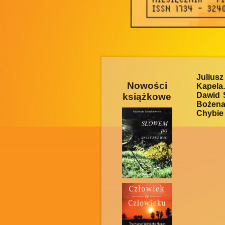
Julius
Nowości
Kapela
Dawid 
książkowe
Bożen
Chybie 