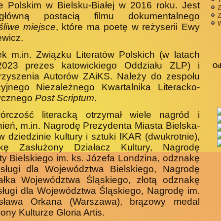
e Polskim w Bielsku-Białej w 2016 roku. Jest
Z
główną postacią filmu dokumentalnego
Z
W
liwe miejsce
, które ma poetę w reżyserii Ewy
wicz.
k m.in. Związku Literatów Polskich (w latach
2023 prezes katowickiego Oddziału ZLP) i
Od
rzyszenia Autorów ZAiKS. Należy do zespołu
yjnego Niezależnego Kwartalni­ka Literacko-
tycznego
Post Scriptum
.
órczość literacką otrzymał wiele nagród i
ień, m.in. Nagrodę Prezydenta Miasta Bielska-
 w dziedzinie kultury i sztuki IKAR (dwukrotnie),
kę Zasłużony Działacz Kultury, Na­grodę
ty Bielskiego im. ks. Józefa Londzina, odznakę
­sługi dla Województwa Bielskiego, Nagrodę
ałka Wojewódz­twa Śląskiego, złotą odznakę
ługi dla Województwa Śląskiego, Nagrodę im.
sława Orkana (Warszawa), brązowy medal
ony Kulturze Gloria Artis.