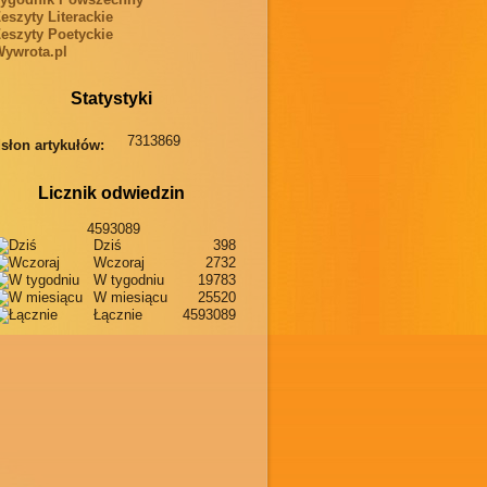
eszyty Literackie
eszyty Poetyckie
ywrota.pl
Statystyki
7313869
słon artykułów:
Licznik odwiedzin
4593089
Dziś
398
Wczoraj
2732
W tygodniu
19783
W miesiącu
25520
Łącznie
4593089