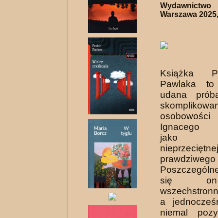
Wydawnict
Warszawa 2025,
Książka Pr
Pawlaka to
udana prób
skomplikowan
osobowości 
Ignacego W
jako je
nieprzeciętnej
prawdziwego
Poszczegól
się o
wszechstron
a jednocześ
niemal pozyt