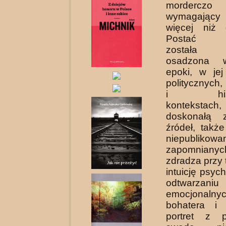
morderczo 
wymagający
więcej niż 
Postać W
została pr
osadzona w
epoki, w jej
politycznych
i histor
kontekstach
doskonałą z
źródeł, takż
niepubliko
zapomniany
zdradza przy
intuicję psyc
odtwarzan
emocjonalny
bohatera i 
portret z p