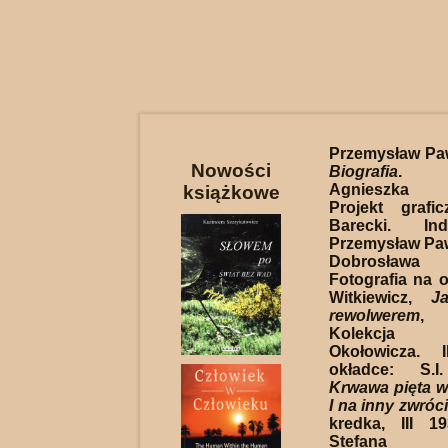
Przemysław Pa
Nowości
Biografia
. R
Agnieszka D
książkowe
Projekt grafi
Barecki. In
Przemysław Paw
Dobrosława 
Fotografia na o
Witkiewicz,
J
rewolwerem
, 
Kolekcja
Okołowicza. I
okładce: S.I.
Krwawa pięta wz
I na inny zwróci
kredka, III 1
Stefana Ok