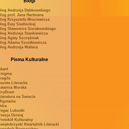
Blogi
log Andrzeja Dębkowskiego
log prof. Jana Hartmana
log Krzysztofa Mroziewicza
log Ewy Siedleckiej
log Sławomira Sierakowskiego
log Andrzeja Stankiewicza
log Agaty Szczęśniak
log Adama Szostkiewicza
log Andrzeja Waltera
Pisma Kulturalne
kant
Enigma
ragile
azeta Literacka
atarnia Morska
iryDram
iteratura na Świecie
igotania
Odra
egaz Lubuski
oezja Dzisiaj
rotokół Kulturalny
więtokrzyski Kwartalnik Literacki
ygodnik Powszechny