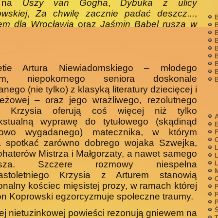
j na
Uszy van Gogha
,
Dy­buka z ulicy
owskiej
,
Za chwilę zacznie padać deszcz...
,
B
em dla Wrocławia
oraz
Jaśmin Babel rusza w
B
B
B
B
B
B
etie Artura Niewiadomskiego – młodego
B
em, niepokornego se­niora doskonale
B
nego (nie tylko) z klasyką literatury dziecięcej i
ieżowej – oraz jego wrażliwego, rezolutnego
 Krzysia oferują coś więcej niż tylko
A
tekstualną wyprawę do tytułowego (skądinąd
­kowo wygadanego) matecznika, w którym
F
G
 spotkać zarówno dobre­go wojaka Szwejka,
L
bohaterów Mistrza i Małgorzaty, a nawet samego
L
esza. Szczere rozmowy niespełna
L
M
nastoletniego Krzysia z Arturem stanowią
nalny kościec mięsistej prozy, w ramach której
P
P
 Ko­prowski egzorcyzmuje społeczne traumy.
P
Ś
tej nietuzinkowej powieści rezonują gniewem na
T