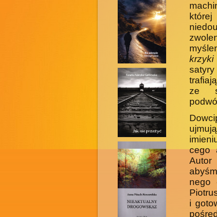
machin
które
niedo
zwole
myślen
krzyk
satyr
trafia
ze s
podwó
Dowci
ujmuj
imieni
cego a
Auto
abyśmy
nego 
Piotru
i got
pośred