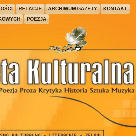
OŚCI
RELACJE
ARCHIWUM GAZETY
KONTAKT
ŻKOWYCH
POEZJA