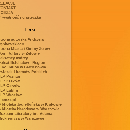
RELACJE
KONTAKT
POEZJA
rywatność i ciasteczka
Linki
trona autorska Andrzeja
Dębkowskiego
trona Miasta i Gminy Zelów
om Kultury w Zelowie
elowscy twórcy
olsat Bełchatów - Region
ino Helios w Bełchatowie
wiązek Literatów Polskich
ZLP Poznań
ZLP Kraków
ZLP Gorzów
LP Lublin
ZLP Wrocław
isarze.pl
iblioteka Jagiellońska w Krakowie
iblioteka Narodowa w Warszawie
uzeum Literatury im. Adama
ickiewicza w Warszawie