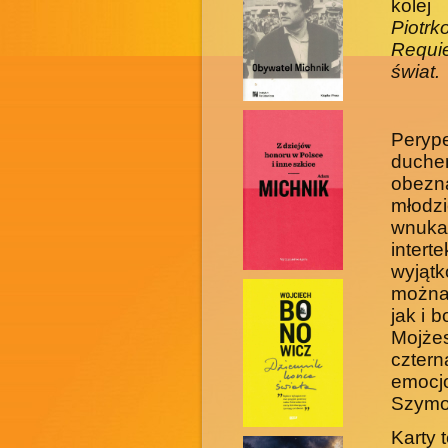
kole
Piotrk
Requi
świat.
Peryp
duch
obezna
mło­dz
wnuka
inter
wyjąt
można
jak i 
Mojż
czter
emocjo
Szymon
Karty 