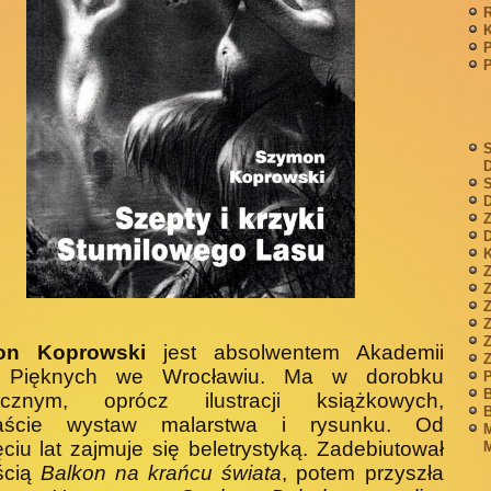
P
S
S
D
Z
D
K
Z
Z
on Koprowski
jest absolwentem Akademii
 Pięknych we Wrocławiu. Ma w dorobku
P
B
tycznym, oprócz ilustracji książkowych,
B
naście wystaw ma­larstwa i rysunku. Od
M
ęciu lat zajmuje się bele­trystyką. Zadebiutował
M
ścią
Balkon na krańcu świata
, potem przyszła