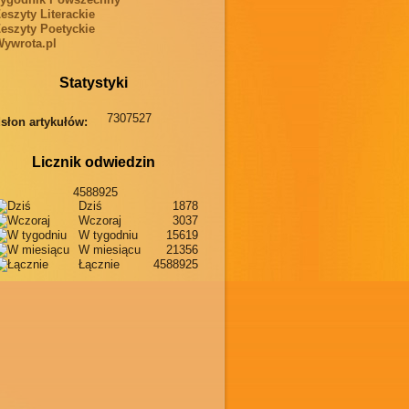
eszyty Literackie
eszyty Poetyckie
ywrota.pl
Statystyki
7307527
słon artykułów:
Licznik odwiedzin
4588925
Dziś
1878
Wczoraj
3037
W tygodniu
15619
W miesiącu
21356
Łącznie
4588925