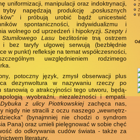
ę unifor­mizacji, manipulacji oraz indoktrynacji,
Z
j tryby napędzają produkcję „posłusznych
Z
W
uków” i próbują urobić bądź unicestwić
nników spontaniczności, indywidualizmu i
ia wolnego od uprzedzeń i hipo­kryzji.
Szepty i
i Stumilowego Lasu
bezlitośnie tną ostrzem
Od
y i bez taryfy ulgowej serwują (bezbłędnie
jące w punkt) refleksje na temat współczesności,
zczególnym uwzględnieniem rodzimego
rka.
pny, potoczny język, zmysł obserwacji plus
ąca dezynwoltura w nazywaniu rzeczy po
u stanowią o atrakcyjności tego utworu, będą­
pologią wyobraźni, niezależności i empatii.
r
Dybuka z ulicy Piotr­kowskiej
zachęca nas,
 nigdy nie stracili z oczu naszego „wewnętrz­
dziecka” (bynajmniej nie chodzi o syndrom
sia Pana) oraz umieli pielęgnować w sobie chęć
owość do odkrywania cudów świata - także za
nictwem literatury.