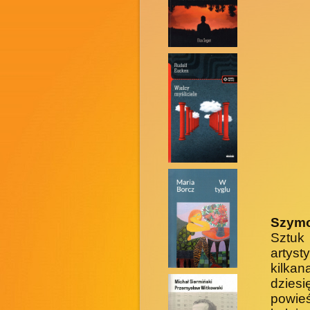
Szym
Sztuk
artys
kilka
dziesi
powie