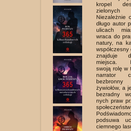
kropel de
zielonych 
Niezależnie 
długo autor 
ulicach mia
wraca do pras
natury, na ka
współczesny 
znajduje d
miejsca. R
swoją rolę w 
narrator 
bezbronn
żywiołów, a 
bezradny wo
nych praw pr
społeczeństw
Podświadom
podsuwa uc
ciemnego lasu