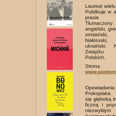
Laureat wiel
Publikuje w a
prasie lit
Tłumaczony
angielski, grec
ormiański, 
białoruski,
ukraiński.
Związku L
Polskich.
Strona a
www.piotrpro
Opowiadan
Prokopiaka 
się głęboką tr
ficzną i psy
niezwykłym