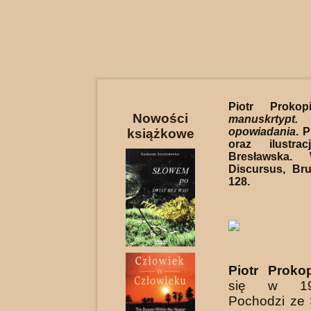
Piotr Proko
Nowości
manuskrtypt
opowiadania
. 
książkowe
oraz ilustrac
Bresławska. 
Discursus, Bru
128.
Piotr Proko
się w 19
Pochodzi ze 