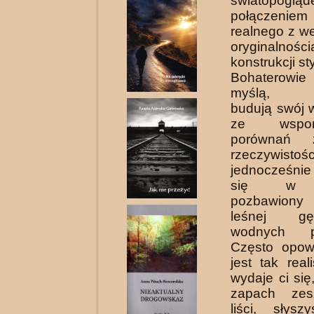
światopogląd
połączeni
realnego z w
oryginalnośc
konstrukcji st
Bohaterowi
myślą, pr
budują swój 
ze wspo
porównań 
rzeczywist
jednocześnie
się w p
pozbawiony 
leśnej gę
wodnych pr
Często opow
jest tak re­a
wydaje ci się
zapach zesz
liści, sły­s