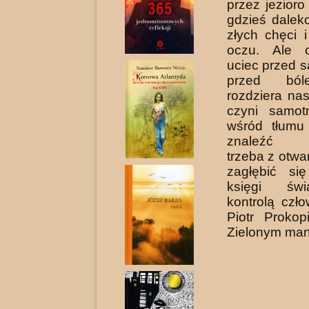
przez jezior
gdzieś dalek
złych chęci 
oczu. Ale 
uciec przed 
przed ból
rozdziera na
czyni samot
wśród tłumu
znaleźć od
trzeba z otw
zagłębić si
księgi św
kontrolą czło
Piotr Proko
Zielonym man