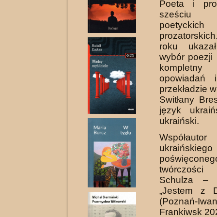
Poeta i pro
sześciu 
poetyckich
prozatorski
roku ukaza
wybór poezji 
kompletn
opowiadań 
przekładzie w
Switłany Bre
język ukrai
ukraiński.
Współauto
ukraińskieg
poświęconeg
twórczoś
Schulza – k
„Jestem z D
(Poznań-Iwan
Frankiwsk 20