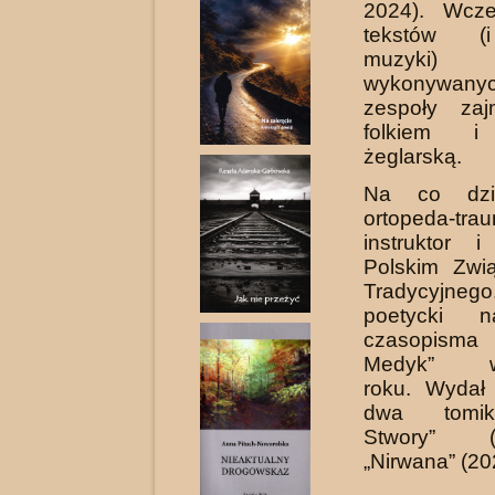
2024). Wcze
tekstów (
muzyki) 
wykonywan
zespoły zaj
folkiem i
żeglarską.
Na co dzie
ortopeda-trau
instruktor 
Polskim Zwi
Tradycyjne
poetycki 
czasopis
Medyk”
roku.
Wydał 
dwa tomik
Stwory” 
„Nirwana” (20