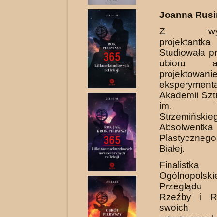
Joanna Rusin
Z wykszt
projektant
Studiowała p
ubioru 
projektowan
eksperymen
Akademii Szt
im. Wła
Strzemińskie
Absolwent
Plastycznego
Białej.
Finalistka
Ogólnopolski
Przeglądu 
Rzeźby i R
swoich 