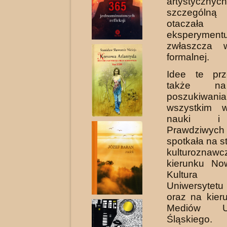
artystycznych
szczególn
otacza
eksperymentu
zwłaszcza 
formalnej.
Idee te prz
także na
poszukiwan
wszystkim 
nauki i 
Prawdziwyc
spotkała na s
kulturoznaw
kierunku No
Kultura 
Uniwersytet
oraz na kier
Mediów Uni
Śląskiego.