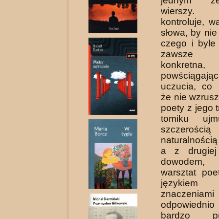
jednym z
wierszy.
kontroluje, w
słowa, by nie
czego i byle 
zawsze
konkretna,
powściągają
uczucia,
co 
że nie wzrusz
poety z jego 
tomiku ujm
szczer
naturalności
a z drugiej
dowodem,
warsztat poe
języki
znaczeni
odpowiedn
bardzo pro