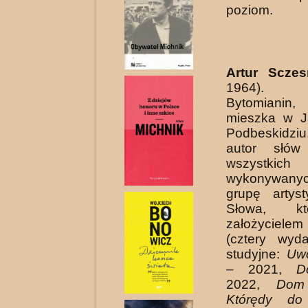
poziom.
Artur Sczes
1964).
Bytomianin
mieszka w J
Podbeskidz
autor słów
wszystkic
wykonywan
grupę artys
Słowa, kt
założyciele
(cztery wyd
studyjne:
Uwo
– 2021,
D
2022,
Dom
Którędy do