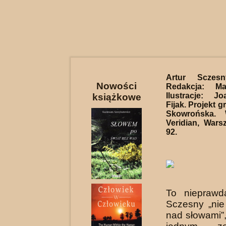
Artur Scze
Nowości
Redakcja: Ma
Ilustracje: J
książkowe
Fijak. Projekt g
Skowrońska. 
Veridian, Wars
92.
To nieprawd
Sczesny „ni
nad słowami”,