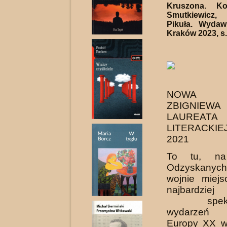
Kruszona. Ko
Smutkiewicz
Pikuła. Wydaw
Kraków 2023, s.
NOWA K
ZBIGNIEWA
LAUREATA
LITERACKI
2021
To tu, na
Odzyskanych
wojnie miej
najbardziej
spektaku
wydarzeń w
Europy XX wi