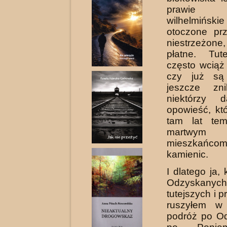
prawie ni
wilhelmińs
otoczone prz
niestrzeżon
płatne. Tut
często wciąż
czy już
są
jeszcze z
niektórzy d
opowieść, któ
tam lat tem
martw
mieszkań
kamienic.
I dlatego ja,
Odzyskanych,
tutejszych i 
ruszyłem w
podróż po O