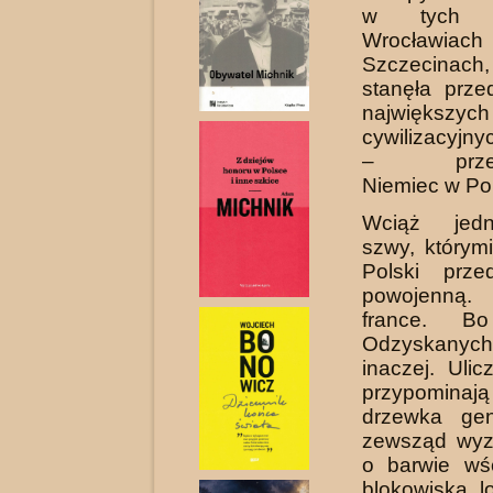
w tych ws
Wrocła
Szczecinac
stanęła prz
największych
cywilizacyj
– przemi
Niemiec w Po
Wciąż jed
szwy, którym
Polski prze
powojenną
france. B
Odzyskanych,
inaczej. Ulic
przypominają
drzewka gen
zewsząd wyzi
o barwie wśc
blokowiska 