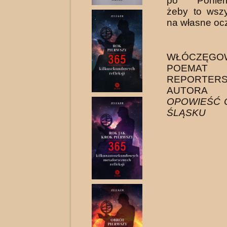
po Poniemi
żeby to wszy
na własne oc
WŁÓCZĘGO
POEMAT
REPORTERS
AUTOR
OPOWIEŚĆ 
ŚLĄSKU