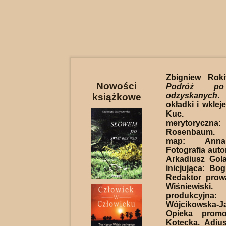
Zbigniew Rok
Nowości
Podróż po
odzyskanych
.
książkowe
okładki i wklej
Kuc. Kon
merytoryczna
Rosenbaum. 
map: Anna 
Fotografia auto
Arkadiusz Gol
inicjująca: Bo
Redaktor prow
Wiśniewisk
produkcyjn
Wójcikowska-Ja
Opieka promo
Kotecka. Adius