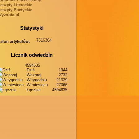
eszyty Literackie
eszyty Poetyckie
ywrota.pl
Statystyki
7316304
słon artykułów:
Licznik odwiedzin
4594635
Dziś
1944
Wczoraj
2732
W tygodniu
21329
W miesiącu
27066
Łącznie
4594635