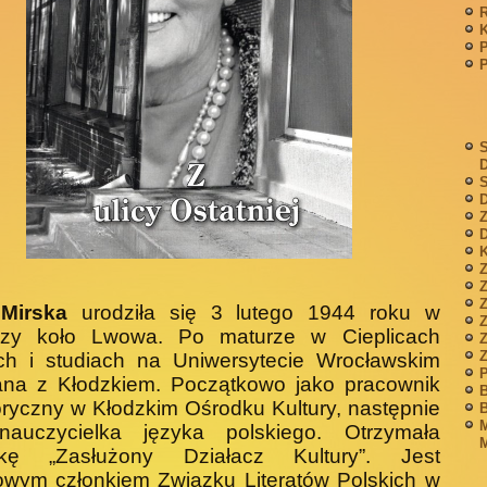
P
S
S
D
Z
D
K
Z
 Mirska
urodziła się 3 lutego 1944 roku w
dzy koło Lwowa. Po maturze w Cieplicach
Z
ch i studiach na Uniwersyte­cie Wrocławskim
P
ana z Kłodzkiem. Początkowo jako pracownik
B
ryczny w Kłodzkim Ośrodku Kultury, na­stępnie
B
M
nauczycielka języka polskiego. Otrzymała
M
­kę „Zasłużony Działacz Kultury”. Jest
owym członkiem Związku Literatów Polskich w