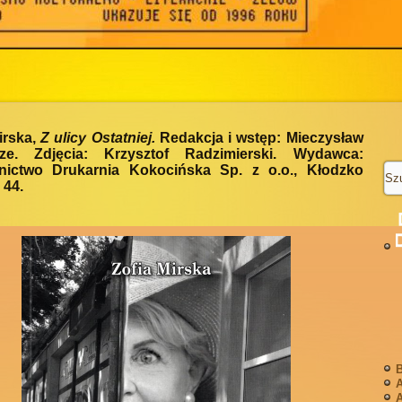
irska,
Z ulicy Ostatniej.
Redakcja i wstęp: Mieczysław
ze. Zdjęcia: Krzysztof Radzimierski. Wydawca:
ictwo Drukarnia Kokocińska Sp. z o.o., Kłodzko
 44.