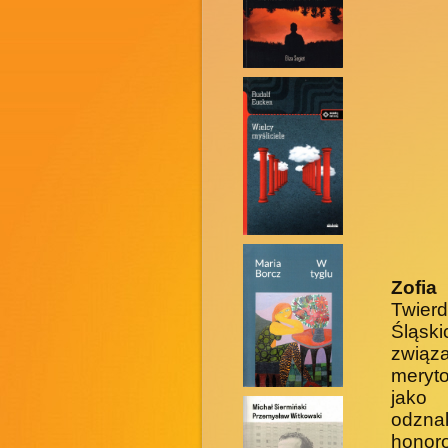
Zofia
Twier
Śląski
związ
meryto
jako 
odzna
honor