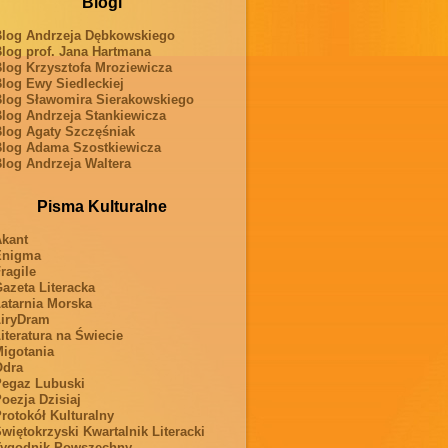
Blogi
log Andrzeja Dębkowskiego
log prof. Jana Hartmana
log Krzysztofa Mroziewicza
log Ewy Siedleckiej
log Sławomira Sierakowskiego
log Andrzeja Stankiewicza
log Agaty Szczęśniak
log Adama Szostkiewicza
log Andrzeja Waltera
Pisma Kulturalne
kant
Enigma
ragile
azeta Literacka
atarnia Morska
iryDram
iteratura na Świecie
igotania
Odra
egaz Lubuski
oezja Dzisiaj
rotokół Kulturalny
więtokrzyski Kwartalnik Literacki
ygodnik Powszechny