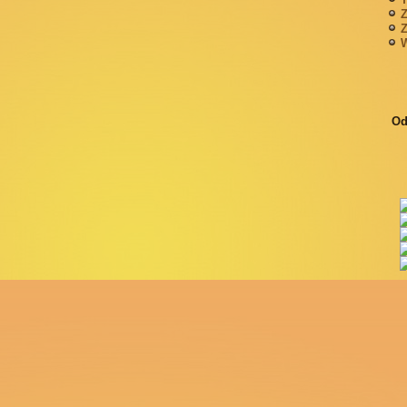
Z
Z
W
Od