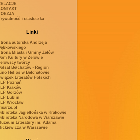
RELACJE
KONTAKT
POEZJA
rywatność i ciasteczka
Linki
trona autorska Andrzeja
Dębkowskiego
trona Miasta i Gminy Zelów
om Kultury w Zelowie
elowscy twórcy
olsat Bełchatów - Region
ino Helios w Bełchatowie
wiązek Literatów Polskich
ZLP Poznań
ZLP Kraków
ZLP Gorzów
LP Lublin
ZLP Wrocław
isarze.pl
iblioteka Jagiellońska w Krakowie
iblioteka Narodowa w Warszawie
uzeum Literatury im. Adama
ickiewicza w Warszawie