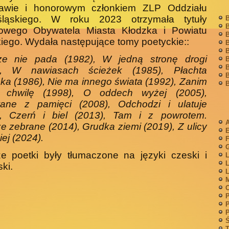
awie i honorowym człon­kiem ZLP Oddziału
śląskiego. W roku 2023 otrzymała ty­tuły
B
B
owego Obywatela Miasta Kłodzka i Powiatu
B
kiego. Wydała następujące tomy poetyckie::
B
B
ze nie pada (1982), W jedną stronę drogi
B
B
), W nawiasach ścieżek (1985), Płachta
B
ka (1986), Nie ma innego świata (1992), Zanim
B
ę chwilę (1998), O oddech wyżej (2005),
ane z pamięci (2008), Odchodzi i ulatuje
), Czerń i biel (2013), Tam i z powrotem.
A
e zebrane (2014), Grudka ziemi (2019), Z ulicy
iej (2024).
F
G
e poetki były tłumaczone na języki czeski i
L
L
ki.
L
M
P
P
P
Ś
T