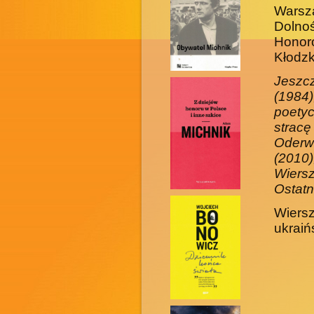
Warsz
Dolno
Honor
Kłodz­
Jeszc
(1984
poetyc
strac
Oderw
(2010
Wiersz
Ostatn
Wiersz
ukraińs