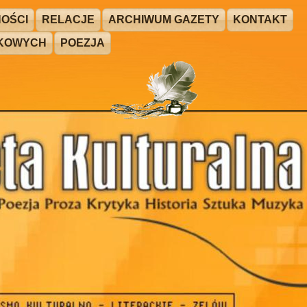
OŚCI
RELACJE
ARCHIWUM GAZETY
KONTAKT
ŻKOWYCH
POEZJA