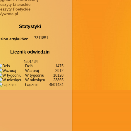
eszyty Literackie
eszyty Poetyckie
ywrota.pl
Statystyki
7311851
słon artykułów:
Licznik odwiedzin
4591434
Dziś
1475
Wczoraj
2912
W tygodniu
18128
W miesiącu
23865
Łącznie
4591434