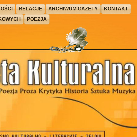
OŚCI
RELACJE
ARCHIWUM GAZETY
KONTAKT
ŻKOWYCH
POEZJA