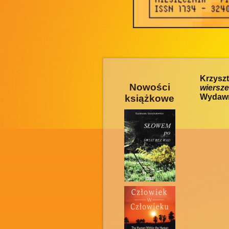
Krzysz
Nowości
wiersze
Wydawni
książkowe