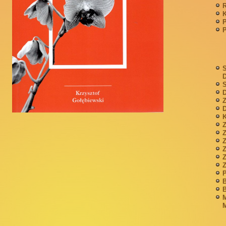
P
S
S
D
Z
D
K
Z
Z
P
B
B
M
M