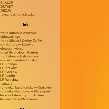
RELACJE
KONTAKT
POEZJA
rywatność i ciasteczka
Linki
trona autorska Andrzeja
Dębkowskiego
trona Miasta i Gminy Zelów
om Kultury w Zelowie
elowscy twórcy
olsat Bełchatów - Region
ino Helios w Bełchatowie
wiązek Literatów Polskich
ZLP Poznań
ZLP Kraków
ZLP Gorzów
LP Lublin
ZLP Wrocław
isarze.pl
iblioteka Jagiellońska w Krakowie
iblioteka Narodowa w Warszawie
uzeum Literatury im. Adama
ickiewicza w Warszawie