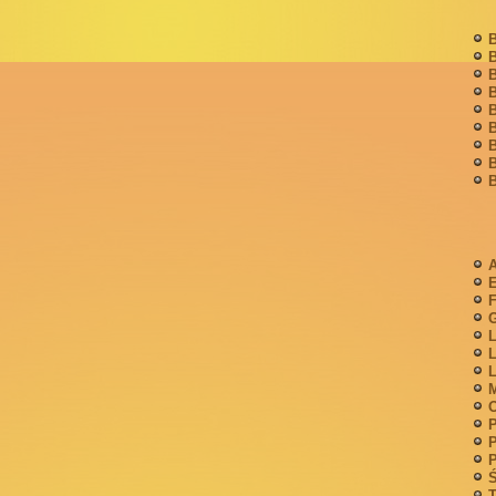
B
B
B
B
B
B
B
B
B
A
F
G
L
L
L
M
P
P
P
Ś
T