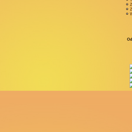
Z
Z
W
Od