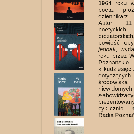
1964 roku w
poeta, proz
dziennikarz.
Autor 11
poetyckic
prozatorsk
powieść ob
jednak
, wyd
roku przez 
Poznańskie
kilkudziesięc
dotyczący
środowis
niewid
słabowidzący
prezentowan
cyklicznie 
Radia Poznań