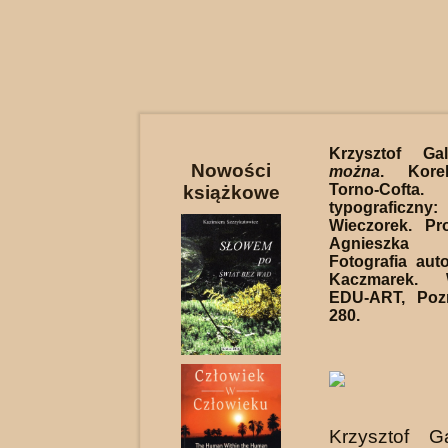
Krzysztof G
Nowości
można
. Kore
Torno-Coft
książkowe
typografic
Wieczorek. Pro
Agnieszka 
Fotografia auto
Kaczmarek. 
EDU-ART, Poz
280.
Krzysztof G