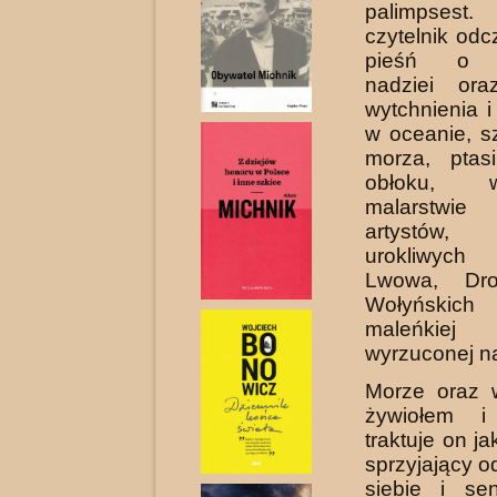
palimpses
czytelnik od­
pieśń o n
nadziei ora
wytchnienia i
w oceanie, s
morza, ptas
obłoku, 
malarstwie 
artystów, 
urokliwych
Lwowa, Dro
Wo­łyńskic
maleńkie
wyrzuconej na
Morze oraz 
żywiołem i 
traktuje on ja
sprzy­jający 
siebie i se