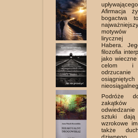
upływające
Afirmacja ż
bogactwa t
najważniejsz
motywów w
lirycznej F
Habera. Jeg
filozofia inter
jako wieczne
celom i 
odrzuca
osiągnięty
nieosiągalneg
Podróże d
zakątków
odwiedzanie 
sztuki dają
wzrokowe imp
także duc
dziwne