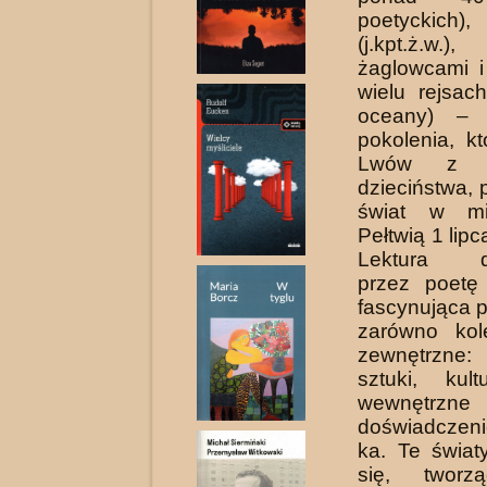
poetyckich
(j.kpt.ż.w.
żaglowcami i
wielu rejsac
oceany) – 
pokolenia, k
Lwów z w
dzieciństwa, 
świat w mi
Pełtwią 1 lip
Lektura d
przez poetę
fascynująca 
zarówno kol
zewnętrzne
sztuki, kul
wewnętrzne
doświadczen
ka. Te świat
się, tworz