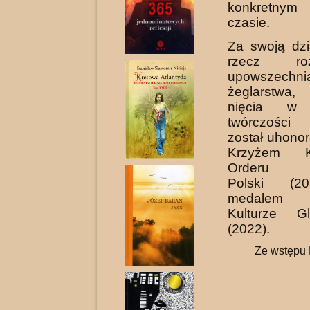
konkretnym
czasie.
Za swoją dzi
rzecz ro
upowszechni
żeglarstwa,
nięcia w d
twórczości a
został uhono
Krzyżem Ka
Orderu Od
Polski (2
medalem „
Kultu­rze Gl
(2022).
Ze wstępu 