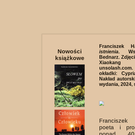
Franciszek 
Nowości
istnienia
. Ws
Bednarz. Zdjęci
książkowe
Xiaokang
unsolash.co
okładki: Cypr
Nakład autorski
wydania, 2024, s
Francisze
poeta i pro
ponad 40 