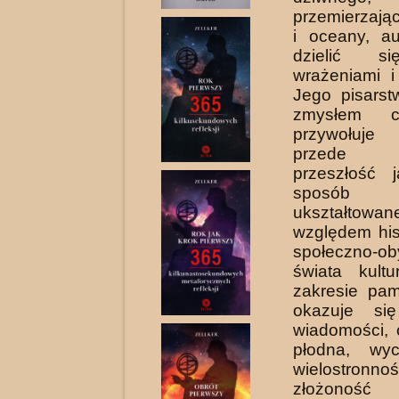
przemierzają
i oceany, au
dzielić s
wrażeniami i 
Jego pisarst
zmysłem ci
przywołuje 
przede w
przeszłość 
sposób sz
ukształtow
wzglę­dem hi
społeczno-ob
świata kult
zakresie pa­
okazuje si
wiadomości, 
płodna, wy
wielostr
złożoność