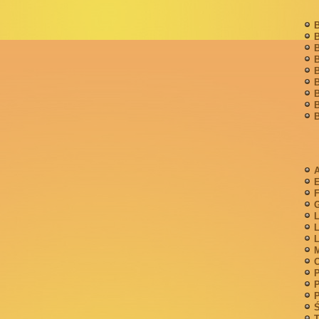
B
B
B
B
B
B
B
B
B
A
F
G
L
L
L
M
P
P
P
Ś
T