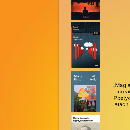
„Magia
laure
Poety
latach