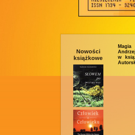
Magia
Nowości
Andrze
w ksią
książkowe
Autorsk