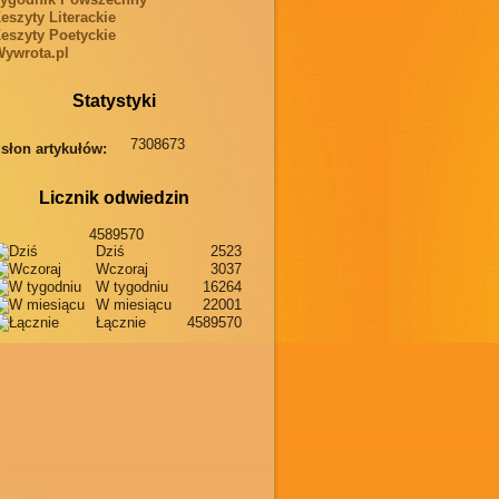
eszyty Literackie
eszyty Poetyckie
ywrota.pl
Statystyki
7308673
słon artykułów:
Licznik odwiedzin
4589570
Dziś
2523
Wczoraj
3037
W tygodniu
16264
W miesiącu
22001
Łącznie
4589570