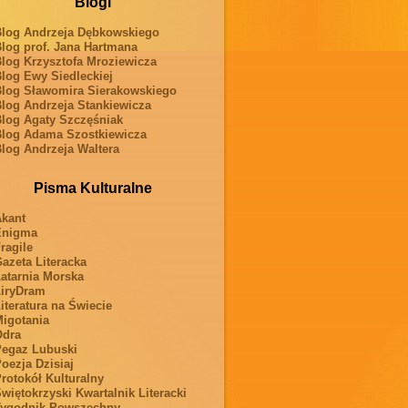
Blogi
log Andrzeja Dębkowskiego
log prof. Jana Hartmana
log Krzysztofa Mroziewicza
log Ewy Siedleckiej
log Sławomira Sierakowskiego
log Andrzeja Stankiewicza
log Agaty Szczęśniak
log Adama Szostkiewicza
log Andrzeja Waltera
Pisma Kulturalne
kant
Enigma
ragile
azeta Literacka
atarnia Morska
iryDram
iteratura na Świecie
igotania
Odra
egaz Lubuski
oezja Dzisiaj
rotokół Kulturalny
więtokrzyski Kwartalnik Literacki
ygodnik Powszechny