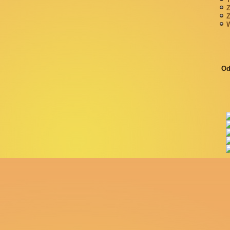
Z
Z
W
Od