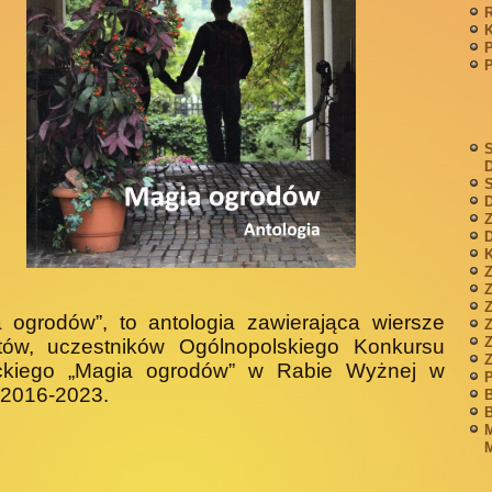
P
S
S
D
Z
D
K
Z
 ogrodów”, to antologia zawierająca wiersze
Z
atów, uczestników Ogólnopolskiego Konkursu
ckiego „Magia ogrodów” w Rabie Wyżnej w
P
 2016-2023.
B
B
M
M