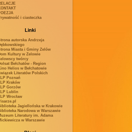
RELACJE
KONTAKT
POEZJA
rywatność i ciasteczka
Linki
trona autorska Andrzeja
Dębkowskiego
trona Miasta i Gminy Zelów
om Kultury w Zelowie
elowscy twórcy
olsat Bełchatów - Region
ino Helios w Bełchatowie
wiązek Literatów Polskich
ZLP Poznań
ZLP Kraków
ZLP Gorzów
LP Lublin
ZLP Wrocław
isarze.pl
iblioteka Jagiellońska w Krakowie
iblioteka Narodowa w Warszawie
uzeum Literatury im. Adama
ickiewicza w Warszawie