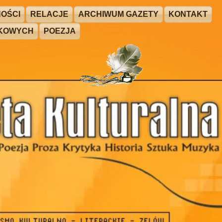
OŚCI
RELACJE
ARCHIWUM GAZETY
KONTAKT
ŻKOWYCH
POEZJA