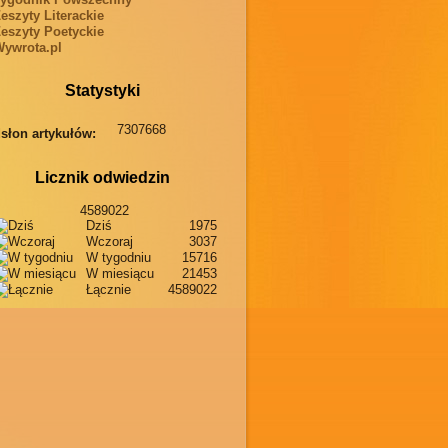
eszyty Literackie
eszyty Poetyckie
ywrota.pl
Statystyki
7307668
słon artykułów:
Licznik odwiedzin
4589022
Dziś
1975
Wczoraj
3037
W tygodniu
15716
W miesiącu
21453
Łącznie
4589022