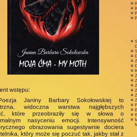
P
S
S
D
Z
D
K
Z
ent wstępu:
Z
 Poezja Janiny Barbary Sokołowskiej to
P
trzna, wi­doczna warstwa najgłębszych
B
yć, które przeobraziły się w słowa o
B
malnym nasyceniu emocji. Intensywność
M
M
o­rycznego obrazowania sugestywnie dociera
telnika, który może się poczuć tak, jakby stał z