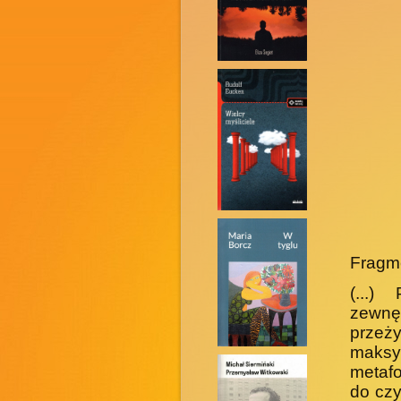
Fragm
(...)
zewnę
przeż
maksy
metaf
do czy