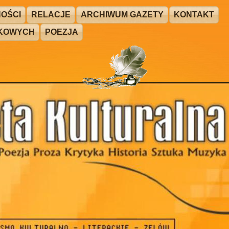
OŚCI
RELACJE
ARCHIWUM GAZETY
KONTAKT
ŻKOWYCH
POEZJA