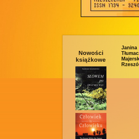
Janin
Nowości
Tłumac
Majers
książkowe
Rzeszów