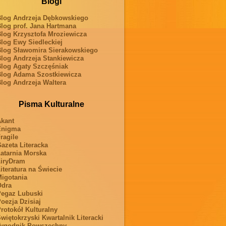
Blogi
log Andrzeja Dębkowskiego
log prof. Jana Hartmana
log Krzysztofa Mroziewicza
log Ewy Siedleckiej
log Sławomira Sierakowskiego
log Andrzeja Stankiewicza
log Agaty Szczęśniak
log Adama Szostkiewicza
log Andrzeja Waltera
Pisma Kulturalne
kant
Enigma
ragile
azeta Literacka
atarnia Morska
iryDram
iteratura na Świecie
igotania
Odra
egaz Lubuski
oezja Dzisiaj
rotokół Kulturalny
więtokrzyski Kwartalnik Literacki
ygodnik Powszechny