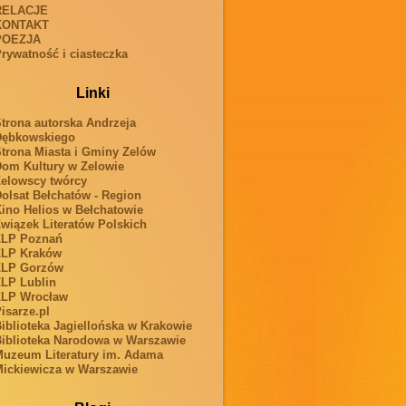
RELACJE
KONTAKT
POEZJA
rywatność i ciasteczka
Linki
trona autorska Andrzeja
Dębkowskiego
trona Miasta i Gminy Zelów
om Kultury w Zelowie
elowscy twórcy
olsat Bełchatów - Region
ino Helios w Bełchatowie
wiązek Literatów Polskich
ZLP Poznań
ZLP Kraków
ZLP Gorzów
LP Lublin
ZLP Wrocław
isarze.pl
iblioteka Jagiellońska w Krakowie
iblioteka Narodowa w Warszawie
uzeum Literatury im. Adama
ickiewicza w Warszawie