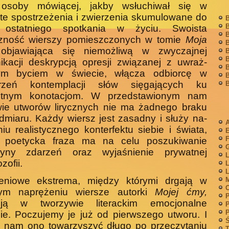
osoby mówiącej, jakby wsłu­chiwał się w
te spostrzeżenia i zwierzenia skumulowane do
B
B
i ostatniego spotkania w życiu. Swoista
B
czność wierszy pomieszczonych w tomie
Moja
B
bjawiająca się niemożliwą w zwyczajnej
B
B
kacji deskrypcją opresji związanej z uwraż­
B
nym byciem w świecie, włącza odbiorcę w
B
trzeń kontemplacji słów sięgających ku
B
utnym konotacjom. W przedstawionym nam
ie utworów lirycznych nie ma ża­dnego braku
dmiaru. Każdy wiersz jest zasadny i służy na­
A
niu realistycznego konterfektu siebie i świata,
F
 poetycka fraza ma na celu poszukiwanie
G
zyny zdarzeń oraz wyjaśnienie prywatnej
L
ozofii.
L
L
eniowe ekstrema, między którymi drgają w
M
łym naprężeniu wiersze autorki
Mojej ćmy,
P
ują w tworzywie lite­rackim emocjonalne
P
P
ie. Poczujemy je już od pierwszego utworu. I
Ś
e nam ono towarzyszyć długo po przeczytaniu
T