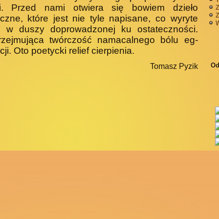
ki. Przed nami otwiera się bowiem dzieło
Z
Z
yczne, które jest nie tyle napisane, co wyryte
W
m w duszy doprowadzonej ku ostateczności.
rzejmująca twórczość namacalnego bólu eg­
ji. Oto poetycki relief cierpienia.
Od
Tomasz Pyzik