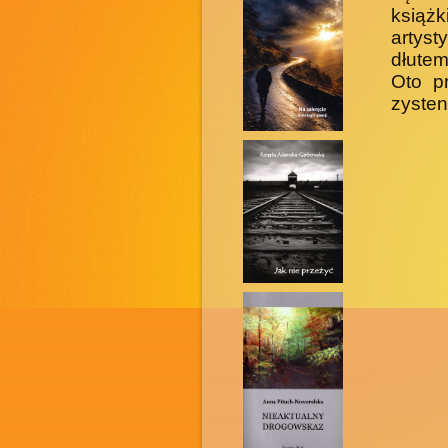
książ
artyst
dłute
Oto p
zystenc