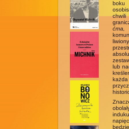
boku 
osobis
chwil
grani
ćma,
o
komuni
liwio
przes
absol
zestaw
lub na
kreśle
każda
przyc
histori
Znacz
obola
induk
napięc
będzi