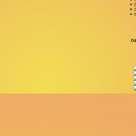
Z
Z
W
Od