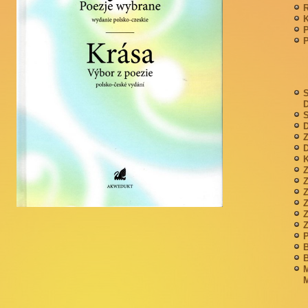
P
S
S
D
Z
D
K
Z
Z
P
B
B
M
M