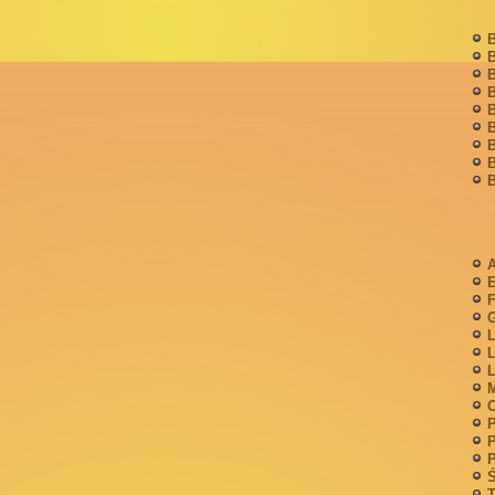
B
B
B
B
B
B
B
B
B
A
F
G
L
L
L
M
P
P
P
Ś
T