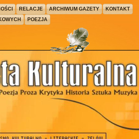
OŚCI
RELACJE
ARCHIWUM GAZETY
KONTAKT
ŻKOWYCH
POEZJA