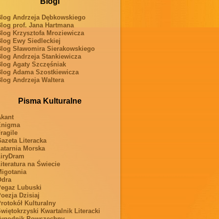
Blogi
log Andrzeja Dębkowskiego
log prof. Jana Hartmana
log Krzysztofa Mroziewicza
log Ewy Siedleckiej
log Sławomira Sierakowskiego
log Andrzeja Stankiewicza
log Agaty Szczęśniak
log Adama Szostkiewicza
log Andrzeja Waltera
Pisma Kulturalne
kant
Enigma
ragile
azeta Literacka
atarnia Morska
iryDram
iteratura na Świecie
igotania
Odra
egaz Lubuski
oezja Dzisiaj
rotokół Kulturalny
więtokrzyski Kwartalnik Literacki
ygodnik Powszechny