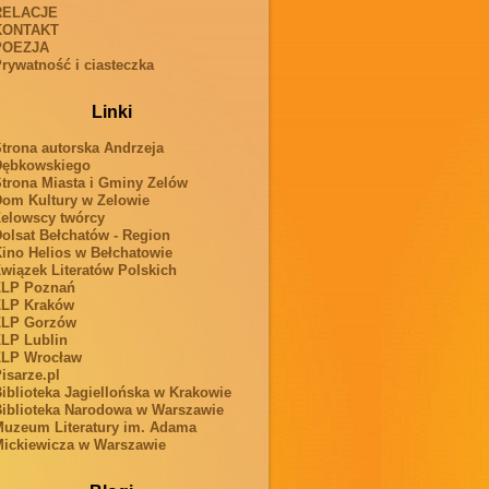
RELACJE
KONTAKT
POEZJA
rywatność i ciasteczka
Linki
trona autorska Andrzeja
Dębkowskiego
trona Miasta i Gminy Zelów
om Kultury w Zelowie
elowscy twórcy
olsat Bełchatów - Region
ino Helios w Bełchatowie
wiązek Literatów Polskich
ZLP Poznań
ZLP Kraków
ZLP Gorzów
LP Lublin
ZLP Wrocław
isarze.pl
iblioteka Jagiellońska w Krakowie
iblioteka Narodowa w Warszawie
uzeum Literatury im. Adama
ickiewicza w Warszawie