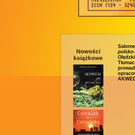
Salome
Nowości
polsko-
Olędzk
książkowe
Tłumac
prowad
oprac
AKWEDU