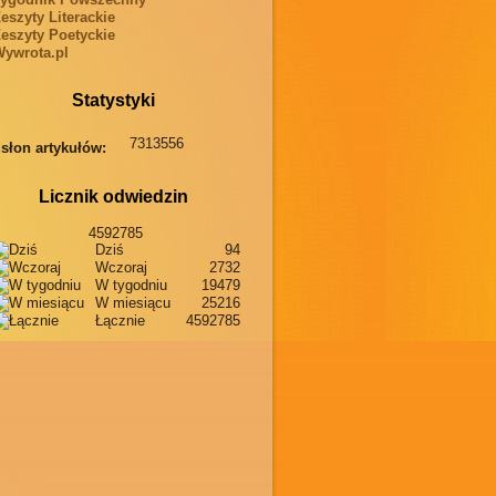
eszyty Literackie
eszyty Poetyckie
ywrota.pl
Statystyki
7313556
słon artykułów:
Licznik odwiedzin
4592785
Dziś
94
Wczoraj
2732
W tygodniu
19479
W miesiącu
25216
Łącznie
4592785