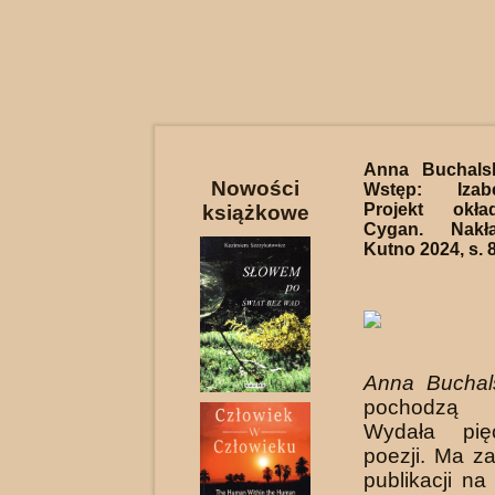
Anna Buchal
Nowości
Wstęp: Izab
Projekt okła
książkowe
Cygan. Nakła
Kutno 2024, s. 
Anna Buchal
pochodzą 
Wydała pię
poezji. Ma z
publikacji na