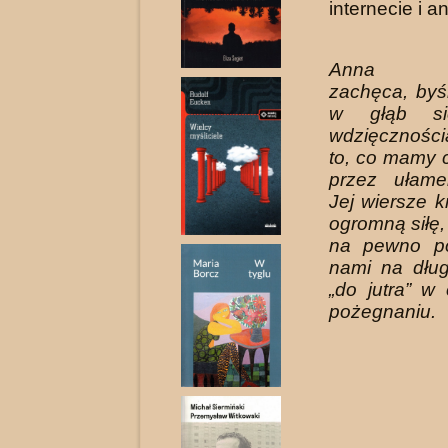
internecie i a
Anna Bu
zachęca, byś
w głąb si
wdzięcznośc
to, co mamy 
przez ułame
Jej wiersze k
ogromną siłę,
na pewno po
nami na dług
„do jutra” w
pożegnaniu.