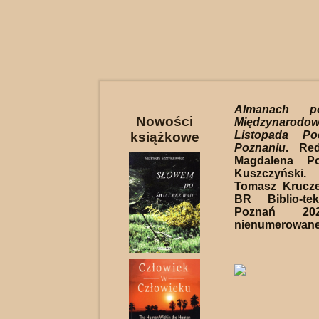
Almanach po
Nowości
Międzynarodo
Listopada Po
książkowe
Poznaniu
. Red
Magdalena Po
Kuszczyński
Tomasz Krucz
BR Biblio-te
Poznań 202
nienumerowane