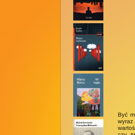
Być m
wyraz
wartoś
czy t