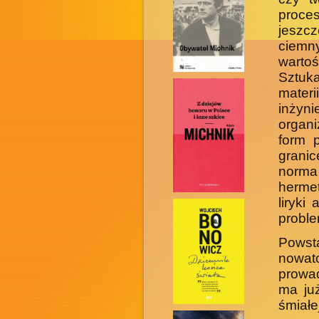
proces
jeszc
ciemn
war­to
Sztuk
mater
inżyn
organi
form p
grani
norma
hermet
liryki
proble
Powst
nowat
prowad
ma już
śmiałe