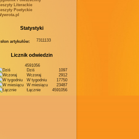
eszyty Literackie
eszyty Poetyckie
ywrota.pl
Statystyki
7311133
słon artykułów:
Licznik odwiedzin
4591056
Dziś
1097
Wczoraj
2912
W tygodniu
17750
W miesiącu
23487
Łącznie
4591056