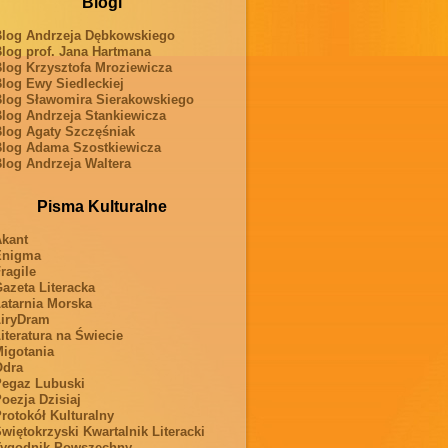
Blogi
log Andrzeja Dębkowskiego
log prof. Jana Hartmana
log Krzysztofa Mroziewicza
log Ewy Siedleckiej
log Sławomira Sierakowskiego
log Andrzeja Stankiewicza
log Agaty Szczęśniak
log Adama Szostkiewicza
log Andrzeja Waltera
Pisma Kulturalne
kant
Enigma
ragile
azeta Literacka
atarnia Morska
iryDram
iteratura na Świecie
igotania
Odra
egaz Lubuski
oezja Dzisiaj
rotokół Kulturalny
więtokrzyski Kwartalnik Literacki
ygodnik Powszechny