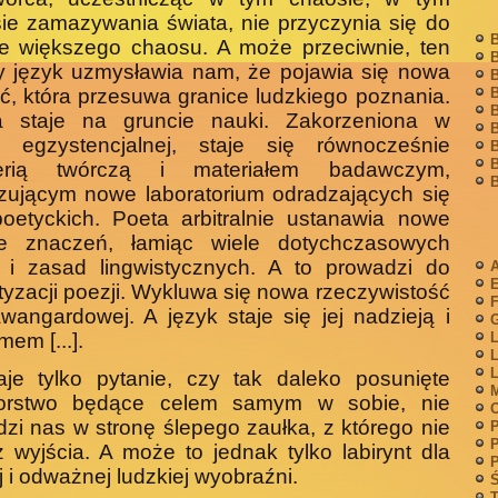
ie zamazywania świata, nie przy­czynia się do
B
ze większego chaosu. A może przeciwnie, ten
B
y język uzmysławia nam, że pojawia się nowa
B
ść, która przesuwa granice ludzkiego poznania.
B
B
a staje na gruncie nauki. Zakorzeniona w
B
ii egzystencjalnej, staje się równocześnie
B
B
ierią twórczą i materiałem badawczym,
B
zującym nowe laboratorium odradzających się
oetyckich. Poeta arbitralnie ustanawia nowe
ce znaczeń, łamiąc wiele dotychczasowych
 i zasad lingwistycznych. A to prowadzi do
A
yzacji poezji. Wykluwa się nowa rze­czywistość
F
 awangardowej. A język staje się jej nadzieją i
G
mem [...].
L
L
L
aje tylko pytanie, czy tak daleko posunięte
M
or­stwo będące celem samym w sobie, nie
zi nas w stronę ślepego zaułka, z którego nie
P
P
 wyjścia. A może to jednak tylko labirynt dla
P
j i odważnej ludzkiej wyobraźni.
Ś
T