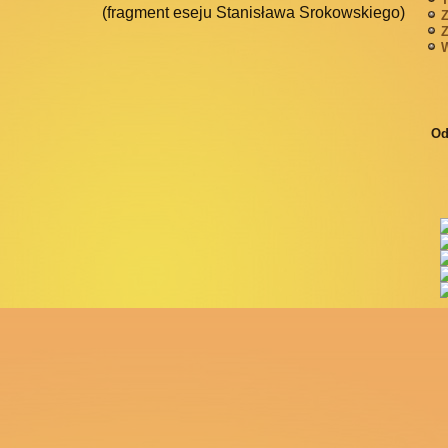
(fragment eseju Stanisława Srokowskiego)
Z
Z
W
Od