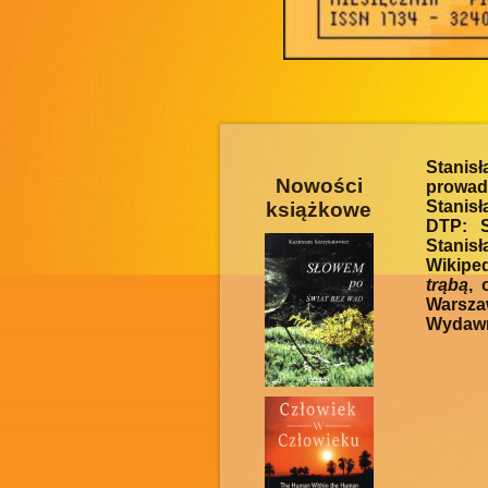
Stanis
Nowości
prowad
Stanisł
książkowe
DTP: S
Stanis
Wikipe
trąbą
, 
Warsz
Wydawni