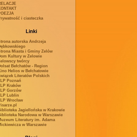
RELACJE
KONTAKT
POEZJA
rywatność i ciasteczka
Linki
trona autorska Andrzeja
Dębkowskiego
trona Miasta i Gminy Zelów
om Kultury w Zelowie
elowscy twórcy
olsat Bełchatów - Region
ino Helios w Bełchatowie
wiązek Literatów Polskich
ZLP Poznań
ZLP Kraków
ZLP Gorzów
LP Lublin
ZLP Wrocław
isarze.pl
iblioteka Jagiellońska w Krakowie
iblioteka Narodowa w Warszawie
uzeum Literatury im. Adama
ickiewicza w Warszawie