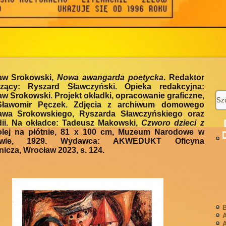
ław Srokowski,
Nowa awangarda poetycka
. Redaktor
zący: Ryszard Sławczyński. Opieka redakcyjna:
aw Srokowski. Projekt okładki, opracowanie graficzne,
ławomir Pęczek. Zdjęcia z archiwum domowego
ława Srokowskiego, Ryszarda Sławczyńskiego oraz
dii. Na okładce: Tadeusz Makowski,
Czworo dzieci z
olej na płótnie, 81 x 100 cm, Muzeum Narodowe w
awie, 1929. Wydawca: AKWEDUKT Oficyna
cza, Wrocław 2023, s. 124.