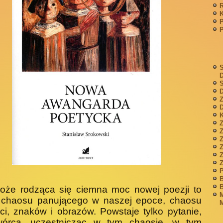
P
S
S
D
Z
D
K
Z
Z
P
B
B
oże rodząca się ciemna moc nowej poezji to
M
 chaosu panującego w naszej epoce, chaosu
M
ci, znaków i obrazów. Powstaje tylko pytanie,
wórca, uczestnicząc w tym chaosie, w tym