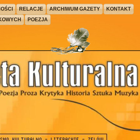
OŚCI
RELACJE
ARCHIWUM GAZETY
KONTAKT
ŻKOWYCH
POEZJA