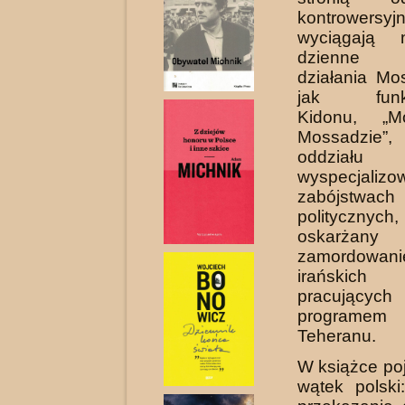
kontrower
wyciągają 
dzienne d
działania Mo
jak funkc
Kidonu, „
Mossadzie”,
oddziału
wyspecjali
zabójstwach
politycznych
oskar
zamordowani
irańskich
pracując
programem n
Teheranu.
W książce poj
wątek polski: