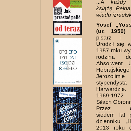
...A
każdy
książę. Pełna
wiadu izraels
Yosef „Yos
(ur. 1950
pisarz i dz
Urodził się 
1957 roku wy
rodziną do
Absolwent U
Hebraj­s
Jerozoli
stypend
Harwardzie
1969-1972
Siłach Obronn
Przez dwa
siedem lat 
dzienniku „
2013 roku d