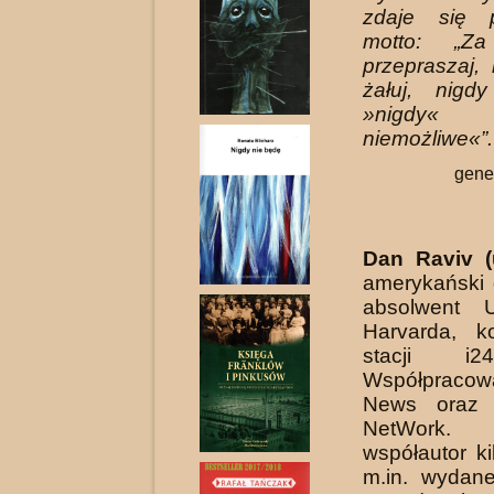
zdaje się p
motto: „Z
przepraszaj,
żałuj, nig
»nigdy
niemożliwe«”.
gene
Dan Raviv (
amerykański 
absol­went U
Harvarda, k
stacji i
Współpraco
News oraz 
Net­Work.
współautor ki
m.in. wydan