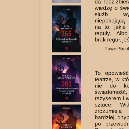
da, lecz zbie
wiedzę o świ
służb wyst
niepokojącą
na to, jakie
reguły. Alb
brak reguł, jeś
Paweł Smol
To opowieść
teatrze, w kt
nie do ko
świadomość
reżyserem i w
sztuce. Wi
zrozumieją
bardziej, chy
po przewodn