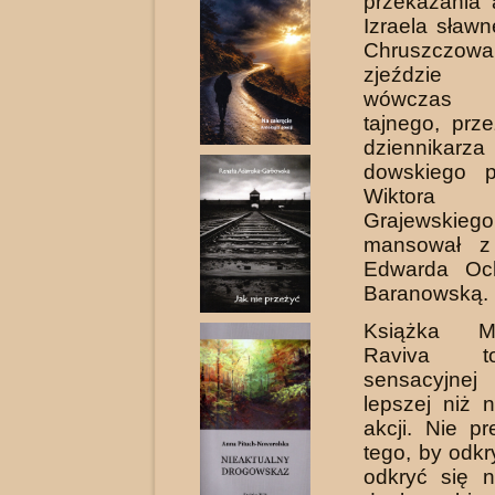
przekazania
Izraela sławn
Chruszczo
zjeździe
wówczas 
tajnego, prz
dziennik
dowskiego p
Wiktora S
Grajewskiego
mansował z 
Edwarda Oc
Baranowską.
Książka M
Raviva t
sensacyjne
lepszej niż n
akcji. Nie p
tego, by odkr
odkryć się n