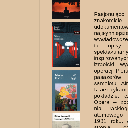
Pasjonująco
znakomicie
udokumentowa
naj­słynniej
wywiadowczej
tu opisy n
spektakular
inspirowan
izraelski wy
operacji Pior
pasażerów 
samolotu Ai
Izraelcz
pokładzie, c
Opera – zb
nia irackie
atomowego
1981 roku. 
stronią 