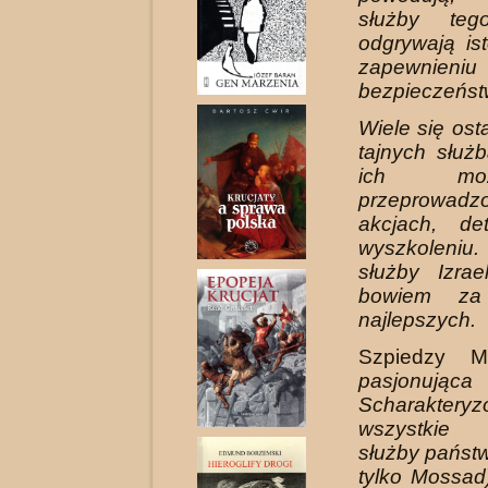
służby teg
odgrywają is
zapewnie
bezpieczeńst
Wiele się ost
tajnych służb
ich możli
przeprowadz
akcjach, det
wyszkolen
służby Izra
bowiem za
najlepszych.
Szpiedzy 
pasjonując
Scharak­ter
wszystkie 
służby państwa
tylko Mossad)