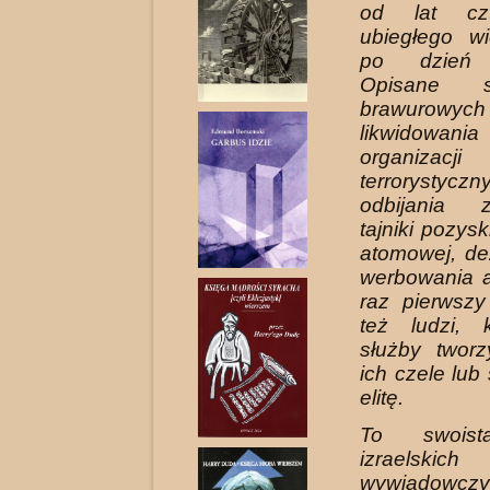
od lat czte
ubiegłego w
po dzień d
Opisane s
brawurowyc
likwidowan
orga­nizacji
terrorystyczn
odbijania z
tajniki pozys
atomowej, dez
werbowa­nia 
raz pierwsz
też ludzi, 
służby tworzy
ich czele lub 
elitę.
To swoist
izraelskic
wywiadow­cz