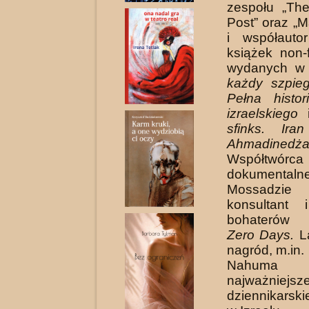
zespołu „Th
Post” oraz „M
i współautor
książek non-f
wydanych w
każ­dy szpie
Pełna histo
izraelskie­go
sfinks. Ir
Ahmadinedża
Współtwórc
dokument
Mossadz
konsultant
bohaterów 
Zero Days.
L
nagród, m.in.
Nahuma So
najważniejsze
dziennikarsk