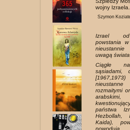
Szpiedzy Mos
wojny Izraela.
Szymon Koziate
Izrael o
powstania w
nieustannie
uwagą świata
Ciągłe na
sąsiadami, 
[1967,19
nieustanne 
rozmaitymi o
arabskimi,
kwestionujący
państwa Iz
Hezbollah,
Kaida), po
powo­dują,