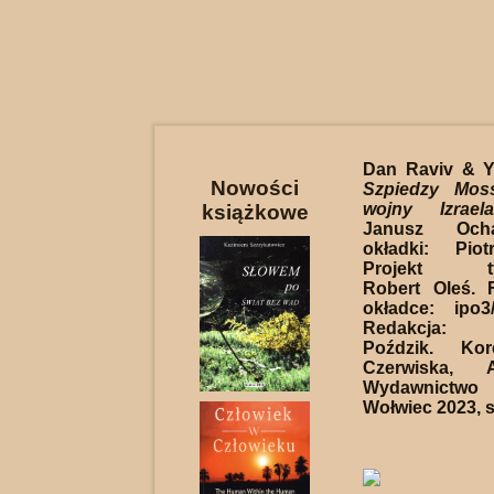
Dan Raviv & Y
Nowości
Szpiedzy Mos
wojny Izraela
książkowe
Janusz Ocha
okładki: Pio
Projekt typ
Robert Oleś. 
okładce: ipo3/
Redakcja: 
Poździk. Kor
Czerwiska,
Wydawnictw
Wołwiec 2023, s