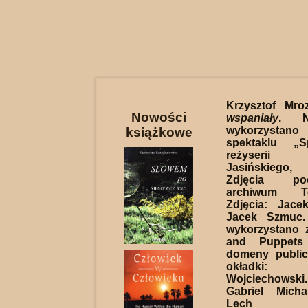
Krzysztof Mro
Nowości
wspaniały
. N
wykorzystano
książkowe
spektaklu „
reżyserii 
Jasińskiego,
Zdjęcia p
archiwum T
Zdjęcia: Jace
Jacek Szmuc.
wykorzystano 
and Puppets
domeny publicz
okładki:
Wojciechowsk
Gabriel Micha
Lech Sz