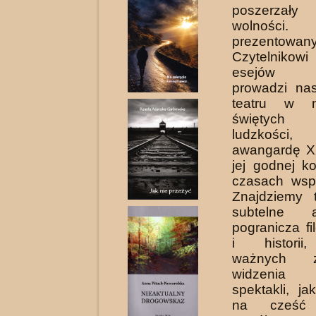
poszerzały 
wolno
prezentowan
Czytelniko
esejów Mr
prowadzi na
teatru w na
świętych 
ludzkości
awangardę X
jej godnej k
czasach wsp
Znajdziemy 
subtelne 
pogranicza fil
i historii
ważnych 
widzenia
spektakli, ja
na cześć 