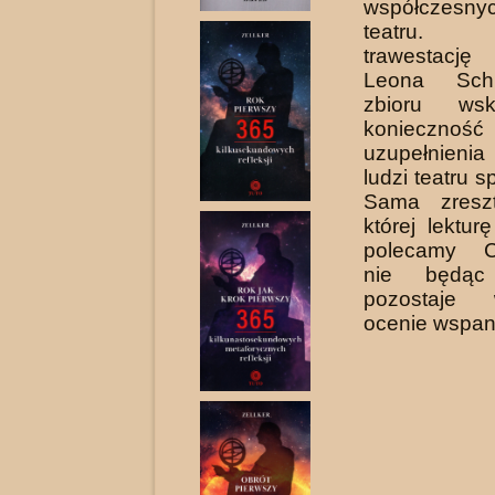
współczesny
teatru. S
trawestację
Leona Schil
zbioru ws
konieczność 
uzupełnien
ludzi teatru sp
Sama zreszt
której lektur
polecamy Cz
nie będąc
pozostaje
ocenie wspani