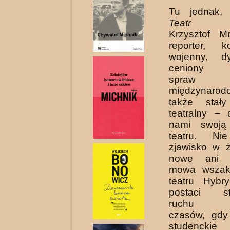
Tu jednak,
Teatr Ws
Krzysztof M
reporter, k
wojenny, d
ceniony k
spraw
międzynaro
także stały
teatralny – 
nami swoją
teatru. Ni
zjawisko w ż
nowe ani m
mowa wszak
teatru Hybr
postaci st
ruchu tea
czasów, gdy
studencki