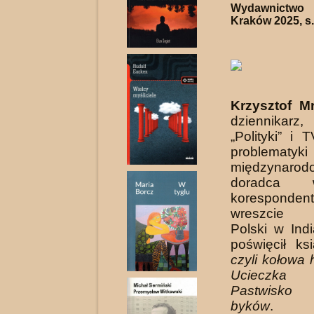
Wydawnictwo
Kraków 2025, s.
Krzysztof M
dziennikarz,
„Polityki” i
problematyki
międzynarodo
doradca
koresponden
wreszcie 
Polski w Ind
poświęcił ks
czyli kołowa h
Ucieczka 
Pastwisko
byków
.